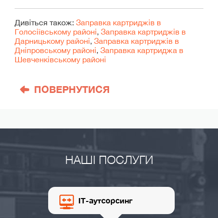
Дивіться також:
Заправка картриджів в
Голосіївському районі
,
Заправка картриджів в
Дарницькому районі
,
Заправка картриджів в
Дніпровському районі
,
Заправка картриджа в
Шевченківському районі
ПОВЕРНУТИСЯ
НАШІ ПОСЛУГИ
ІТ-аутсорсинг