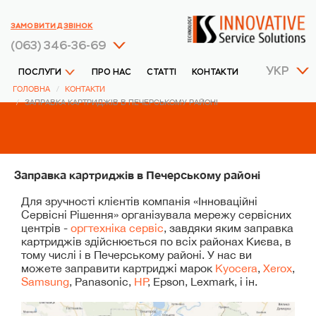
ЗАМОВИТИ ДЗВІНОК
(063) 346-36-69
УКР
ПОСЛУГИ
ПРО НАС
СТАТТІ
КОНТАКТИ
ГОЛОВНА
КОНТАКТИ
ЗАПРАВКА КАРТРИДЖІВ В ПЕЧЕРСЬКОМУ РАЙОНІ
Заправка картриджів в Печерському районі
Для зручності клієнтів компанія «Інноваційні
Сервісні Рішення» організувала мережу сервісних
центрів -
оргтехніка сервіс
, завдяки яким заправка
картриджів здійснюється по всіх районах Києва, в
тому числі і в Печерському районі. У нас ви
можете заправити картриджі марок
Kyocera
,
Xerox
,
Samsung
, Panasonic,
HP
, Epson, Lexmark, і ін.