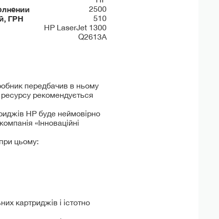
олнении
2500
й, ГРН
510
HP LaserJet 1300
Q2613A
иробник передбачив в ньому
о ресурсу рекомендується
триджів HP буде неймовірно
компанія «Інноваційні
при цьому:
них картриджів і істотно