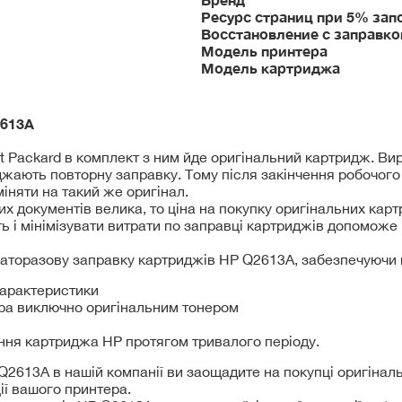
Ресурс страниц при 5% зап
Восстановление с заправко
Модель принтера
Модель картриджа
613A
t Packard в комплект з ним йде оригінальний картридж. В
джають повторну заправку. Тому після закінчення робочог
іняти на такий же оригінал.
их документів велика, то ціна на покупку оригінальних кар
ь і мінімізувати витрати по заправці картриджів допоможе 
гаторазову заправку картриджів HP Q2613A, забезпечуючи 
 характеристики
ра виключно оригінальним тонером
ння картриджа HP протягом тривалого періоду.
2613A в нашій компанії ви заощадите на покупці оригіналь
ії вашого принтера.