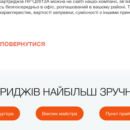
картриджів HP Q2613A можна на сайті нашої компанії, зв'я
 безпосередньо в офіс, розташований в вашому районі. 
арактеристик, вартості заправки, сумісності з іншими при
ПОВЕРНУТИСЯ
ТРИДЖІВ НАЙБІЛЬШ ЗРУ
ур'єра
Виклик майстра
Пункт при