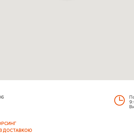
06
По
9:
Ви
ОРСИНГ
 З ДОСТАВКОЮ