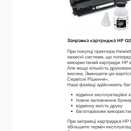
Заправка картриджа HP
Q2
При покупці принтера Hewlet
захисні системи, що попере
використаний картридж HP м
Але якщо кількість друкован
висока. Зменшити цю вартіст
Сервісні Рішення».
Наші фахівці здійснюють ба
відмінні експлуатаційні
повне заповнення бунке
відмінну якість друку
багаторазове використа
При заправці картриджа HP Q
збільшите термін експлуатац