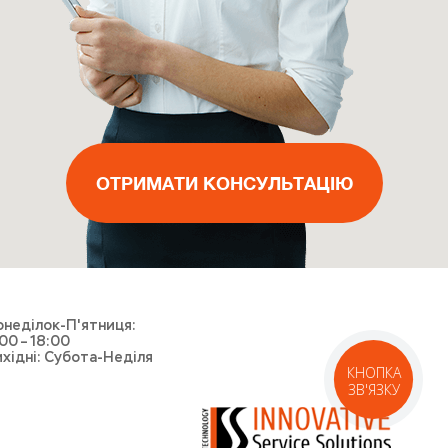
ВИКЛИКАТИ МАЙСТРА
ОТРИМАТИ КОНСУЛЬТАЦІЮ
ОТРИМАТИ КОНСУЛЬТАЦІЮ
ОТРИМАТИ КОНСУЛЬТАЦІЮ
ВИКЛИКАТИ КУР'ЄРА
неділок-П'ятниця:
00 – 18:00
хідні: Субота-Неділя
КНОПКА
ЗВ'ЯЗКУ