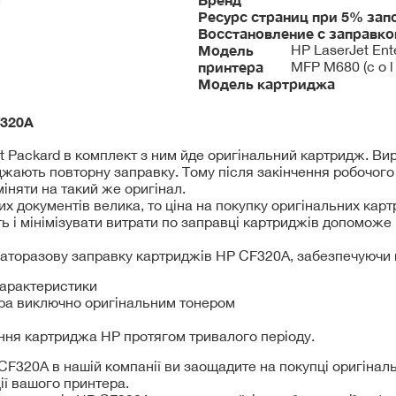
Ресурс страниц при 5% зап
Восстановление с заправко
Модель
HP LaserJet Ent
принтера
MFP M680 (c o l o
Модель картриджа
320A
t Packard в комплект з ним йде оригінальний картридж. В
джають повторну заправку. Тому після закінчення робочог
іняти на такий же оригінал.
их документів велика, то ціна на покупку оригінальних кар
ь і мінімізувати витрати по заправці картриджів допоможе 
гаторазову заправку картриджів HP CF320A, забезпечуючи 
 характеристики
ра виключно оригінальним тонером
ння картриджа HP протягом тривалого періоду.
F320A в нашій компанії ви заощадите на покупці оригіналь
ії вашого принтера.