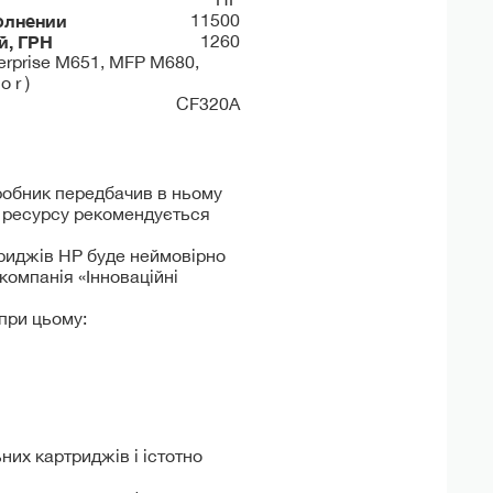
олнении
11500
й, ГРН
1260
erprise M651, MFP M680,
 r )
CF320A
иробник передбачив в ньому
о ресурсу рекомендується
триджів HP буде неймовірно
компанія «Інноваційні
при цьому:
них картриджів і істотно