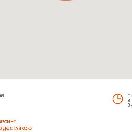
06
По
9:
Ви
ОРСИНГ
 З ДОСТАВКОЮ