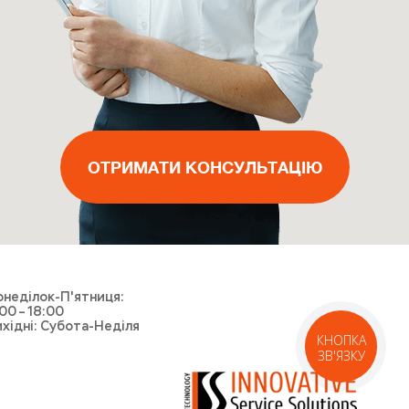
ВИКЛИКАТИ МАЙСТРА
ОТРИМАТИ КОНСУЛЬТАЦІЮ
ОТРИМАТИ КОНСУЛЬТАЦІЮ
ОТРИМАТИ КОНСУЛЬТАЦІЮ
ВИКЛИКАТИ КУР'ЄРА
неділок-П'ятниця:
00 – 18:00
хідні: Субота-Неділя
КНОПКА
ЗВ'ЯЗКУ