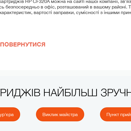
картриджів HP CF320A можна на сайті нашої компанії, зв'я
 безпосередньо в офіс, розташований в вашому районі. 
арактеристик, вартості заправки, сумісності з іншими при
ПОВЕРНУТИСЯ
ТРИДЖІВ НАЙБІЛЬШ ЗРУ
ур'єра
Виклик майстра
Пункт при