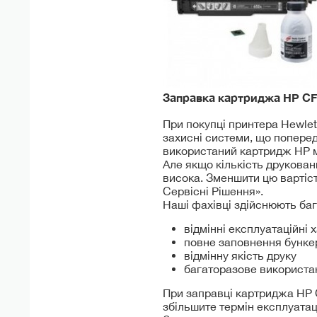
Заправка картриджа HP
CF
При покупці принтера Hewlet
захисні системи, що попере
використаний картридж HP м
Але якщо кількість друкован
висока. Зменшити цю вартіст
Сервісні Рішення».
Наші фахівці здійснюють ба
відмінні експлуатаційні
повне заповнення бунке
відмінну якість друку
багаторазове використа
При заправці картриджа HP C
збільшите термін експлуатац