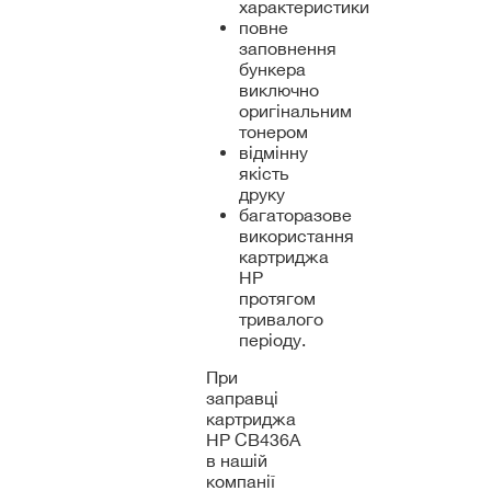
характеристики
повне
заповнення
бункера
виключно
оригінальним
тонером
відмінну
якість
друку
багаторазове
використання
картриджа
HP
протягом
тривалого
періоду.
При
заправці
картриджа
HP CB436A
в нашій
компанії