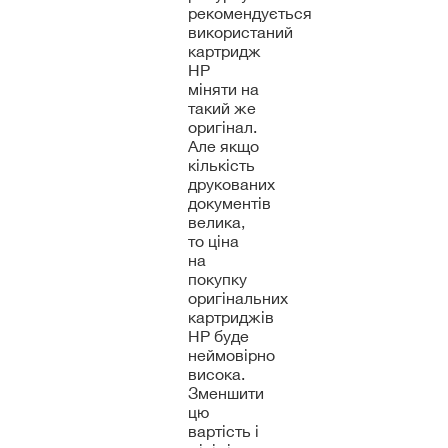
рекомендується
використаний
картридж
HP
міняти на
такий же
оригінал.
Але якщо
кількість
друкованих
документів
велика,
то ціна
на
покупку
оригінальних
картриджів
HP буде
неймовірно
висока.
Зменшити
цю
вартість і