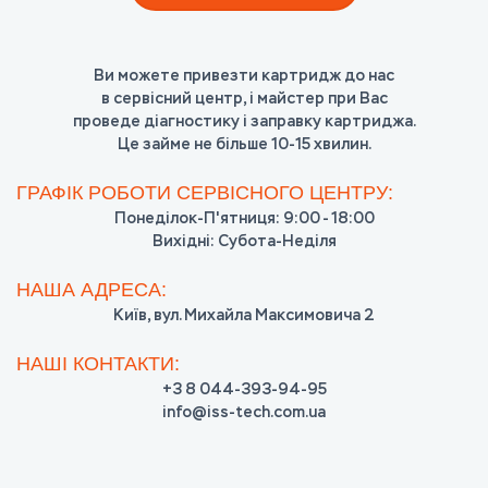
Ви можете привезти картридж до нас
ЯК?
ЯК?
ЯК?
ЯК?
в сервісний центр, і майстер при Вас
Ви можете переслати нам картридж Новою Поштою,
Ви можете викликати майстра в офіс чи додому
Ви можете замовити кур’єра в офіс чи додому,
Ви можете принести картридж в один з наших
проведе діагностику і заправку картриджа.
або через Поштомати Приват Банку
і він заправить картридж на місці.
який забере порожній і привезе
пунктів прийому картриджів.
Це займе не більше 10-15 хвилин.
заправлений картридж.
В ЯКИЙ ЧАС?
В ЯКИЙ ЧАС?
В ЯКИЙ ЧАС?
ГРАФІК РОБОТИ СЕРВІСНОГО ЦЕНТРУ:
В ЯКИЙ ЧАС?
Пн - Нд з 10-00 до 20-00
Пн - Пт з 9-00 до 18-00
Пн - Сб з 9-00 до 21-00
Понеділок-П'ятниця: 9:00 - 18:00
Пн - Пт з 9-00 до 18-00
Вихідні: Субота-Неділя
ЯКА ВАРТІСТЬ?
ЯКА ВАРТІСТЬ?
ЯКА ВАРТІСТЬ?
ЯКА ВАРТІСТЬ?
НАША АДРЕСА:
240грн. + Вартість заправки
180грн. + Вартість заправки
180грн. + Вартість заправки
180грн. + Вартість заправки (Від 3-х картриджів,
Київ, вул. Михайла Максимовича 2
доставка - безкоштовна)
ЯК ШВИДКО?
ЯК ШВИДКО?
ЯК ШВИДКО?
НАШІ КОНТАКТИ:
24-48 год
48-72 год
1 - 24 год
ЯК ШВИДКО?
+3 8 044-393-94-95
info@iss-tech.com.ua
24 - 36 год