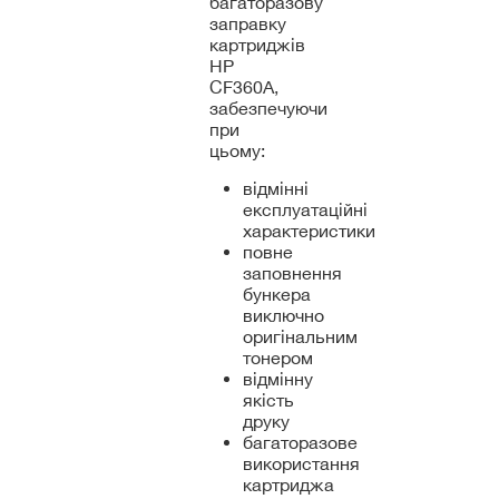
багаторазову
заправку
картриджів
HP
CF360A,
забезпечуючи
при
цьому:
відмінні
експлуатаційні
характеристики
повне
заповнення
бункера
виключно
оригінальним
тонером
відмінну
якість
друку
багаторазове
використання
картриджа