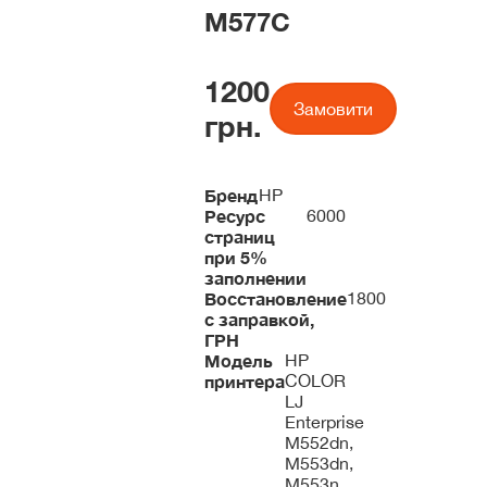
M577C
1200
Замовити
грн.
Бренд
HP
Ресурс
6000
страниц
при 5%
заполнении
Восстановление
1800
с заправкой,
ГРН
Модель
HP
принтера
COLOR
LJ
Enterprise
M552dn,
M553dn,
M553n,