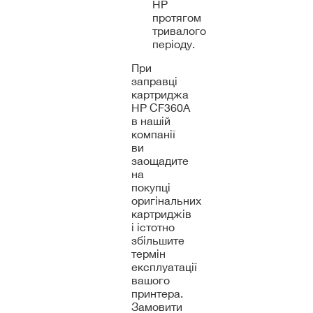
HP
протягом
тривалого
періоду.
При
заправці
картриджа
HP CF360A
в нашій
компанії
ви
заощадите
на
покупці
оригінальних
картриджів
і істотно
збільшите
термін
експлуатації
вашого
принтера.
Замовити