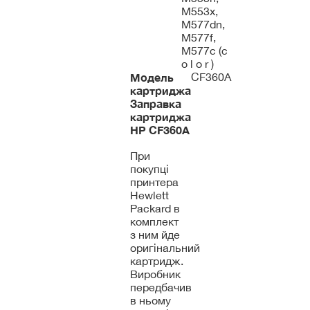
M553x,
M577dn,
M577f,
M577c (c
o l o r )
Модель
CF360A
картриджа
Заправка
картриджа
HP
CF360A
При
покупці
принтера
Hewlett
Packard в
комплект
з ним йде
оригінальний
картридж.
Виробник
передбачив
в ньому