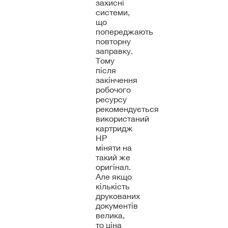
захисні
системи,
що
попереджають
повторну
заправку.
Тому
після
закінчення
робочого
ресурсу
рекомендується
використаний
картридж
HP
міняти на
такий же
оригінал.
Але якщо
кількість
друкованих
документів
велика,
то ціна