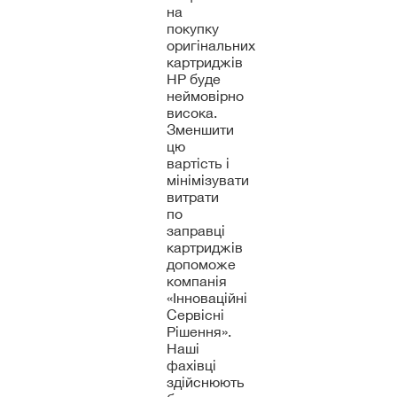
на
покупку
оригінальних
картриджів
HP буде
неймовірно
висока.
Зменшити
цю
вартість і
мінімізувати
витрати
по
заправці
картриджів
допоможе
компанія
«Інноваційні
Сервісні
Рішення».
Наші
фахівці
здійснюють