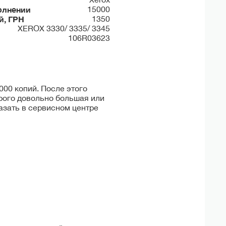
олнении
15000
й, ГРН
1350
XEROX 3330/ 3335/ 3345
106R03623
000 копий. После этого
рого довольно большая или
азать в сервисном центре