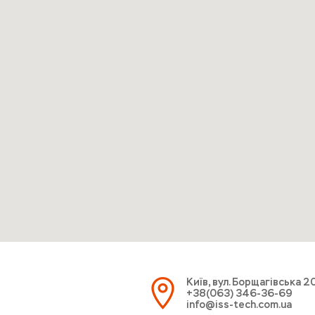
Київ, вул. Борщагівська 2
+38(063) 346-36-69
info@iss-tech.com.ua