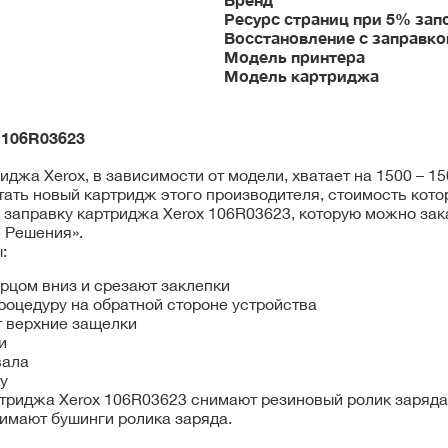
Ресурс страниц при 5% зап
Восстановление с заправко
Модель принтера
Модель картриджа
x
106R03623
джа Xerox, в зависимости от модели, хватает на 1500 – 15
ать новый картридж этого производителя, стоимость кото
заправку картриджа Xerox 106R03623, которую можно зак
 Решения».
:
рцом вниз и срезают заклепки
роцедуру на обратной стороне устройства
т верхние защелки
и
вала
у
триджа Xerox 106R03623 снимают резиновый ролик заряда
нимают бушинги ролика заряда.