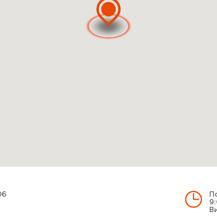
06
По
9:
Ви