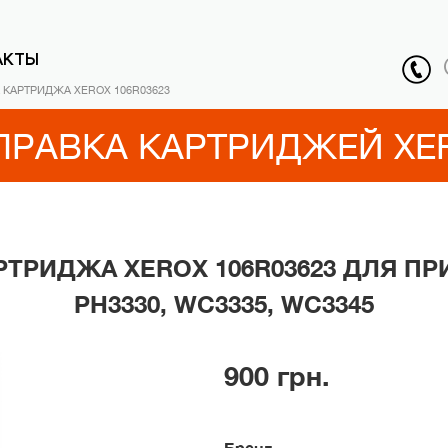
АКТЫ
 КАРТРИДЖА XEROX 106R03623
ПРАВКА КАРТРИДЖЕЙ XE
РТРИДЖА XEROX 106R03623 ДЛЯ ПР
PH3330, WC3335, WC3345
900 грн.
Бренд