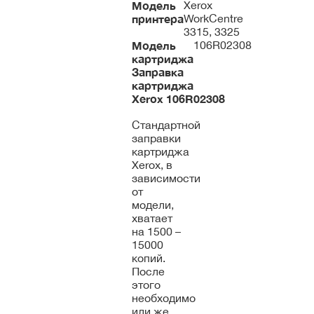
Модель
Xerox
принтера
WorkCentre
3315, 3325
Модель
106R02308
картриджа
Заправка
картриджа
Xerox
106R02308
Стандартной
заправки
картриджа
Xerox, в
зависимости
от
модели,
хватает
на 1500 –
15000
копий.
После
этого
необходимо
или же