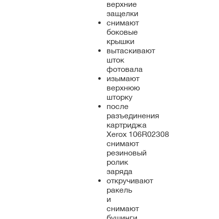
верхние
защелки
снимают
боковые
крышки
вытаскивают
шток
фотовала
изымают
верхнюю
шторку
после
разъединения
картриджа
Xerox 106R02308
снимают
резиновый
ролик
заряда
откручивают
ракель
и
снимают
бушинги