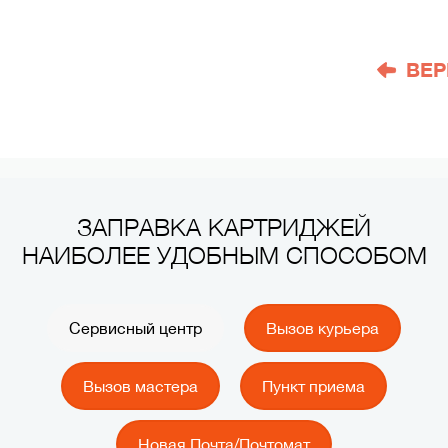
ВЕР
ЗАПРАВКА КАРТРИДЖЕЙ
НАИБОЛЕЕ УДОБНЫМ СПОСОБОМ
Сервисный центр
Вызов курьера
Вызов мастера
Пункт приема
Новая Почта/Почтомат