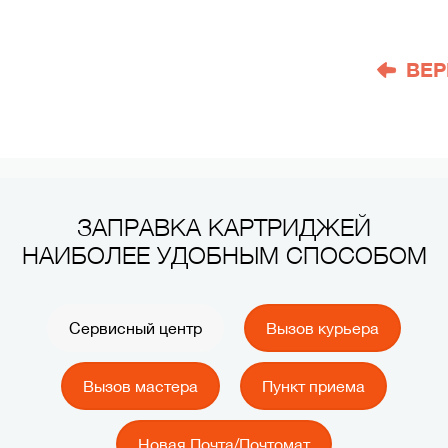
ВЕР
ЗАПРАВКА КАРТРИДЖЕЙ
НАИБОЛЕЕ УДОБНЫМ СПОСОБОМ
Сервисный центр
Вызов курьера
Вызов мастера
Пункт приема
Новая Почта/Почтомат