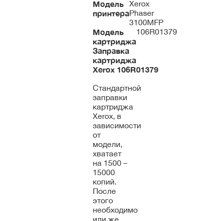
Модель
Xerox
принтера
Phaser
3100MFP
Модель
106R01379
картриджа
Заправка
картриджа
Xerox
106R01379
Стандартной
заправки
картриджа
Xerox, в
зависимости
от
модели,
хватает
на 1500 –
15000
копий.
После
этого
необходимо
или же