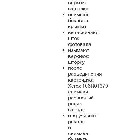
верхние
защелки
снимают
боковые
крышки
вытаскивают
шток
фотовала
изымают
верхнюю
шторку
после
разъединения
картриджа
Xerox 106R01379
снимают
резиновый
ролик
заряда
откручивают
ракель
и
снимают
бушинги