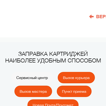
ВЕР
ЗАПРАВКА КАРТРИДЖЕЙ
НАИБОЛЕЕ УДОБНЫМ СПОСОБОМ
Сервисный центр
Вызов курьера
Вызов мастера
Пункт приема
Новая Почта/Почтомат