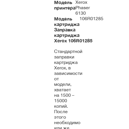
Модель
Xerox
принтера
Phaser
6130
Модель
106R01285
картриджа
Заправка
картриджа
Xerox
106R01285
Стандартной
заправки
картриджа
Xerox, в
зависимости
от
модели,
хватает
на 1500 –
15000
копий.
После
этого
необходимо
или же