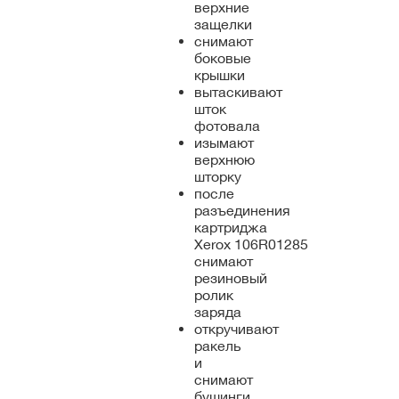
верхние
защелки
снимают
боковые
крышки
вытаскивают
шток
фотовала
изымают
верхнюю
шторку
после
разъединения
картриджа
Xerox 106R01285
снимают
резиновый
ролик
заряда
откручивают
ракель
и
снимают
бушинги