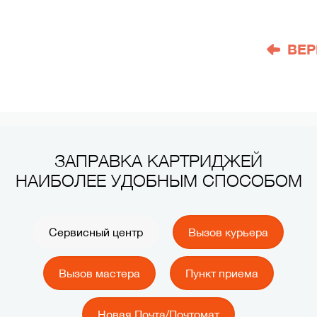
ВЕР
ЗАПРАВКА КАРТРИДЖЕЙ
НАИБОЛЕЕ УДОБНЫМ СПОСОБОМ
Сервисный центр
Вызов курьера
Вызов мастера
Пункт приема
Новая Почта/Почтомат