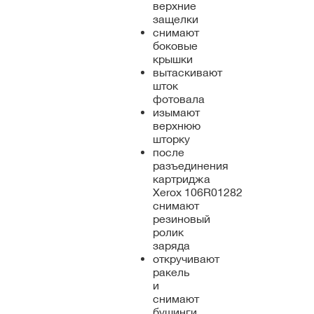
верхние
защелки
снимают
боковые
крышки
вытаскивают
шток
фотовала
изымают
верхнюю
шторку
после
разъединения
картриджа
Xerox 106R01282
снимают
резиновый
ролик
заряда
откручивают
ракель
и
снимают
бушинги