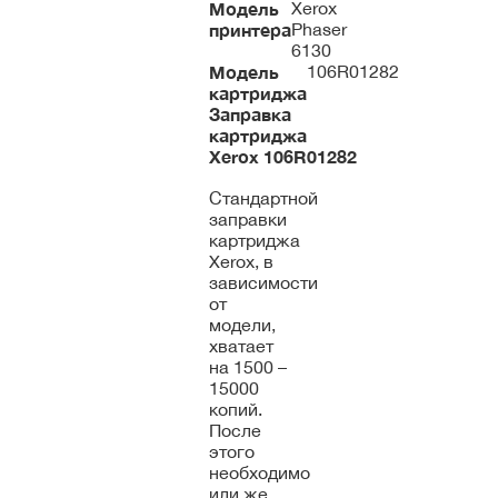
Модель
Xerox
принтера
Phaser
6130
Модель
106R01282
картриджа
Заправка
картриджа
Xerox
106R01282
Стандартной
заправки
картриджа
Xerox, в
зависимости
от
модели,
хватает
на 1500 –
15000
копий.
После
этого
необходимо
или же