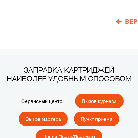
ВЕР
ЗАПРАВКА КАРТРИДЖЕЙ
НАИБОЛЕЕ УДОБНЫМ СПОСОБОМ
Сервисный центр
Вызов курьера
Вызов мастера
Пункт приема
Новая Почта/Почтомат