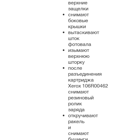
верхние
защелки
снимают
боковые
крышки
вытаскивают
шток
фотовала
изымают
верхнюю
шторку
после
разъединения
картриджа
Xerox 106R00462
снимают
резиновый
ролик
заряда
откручивают
ракель
и
снимают
бушинги