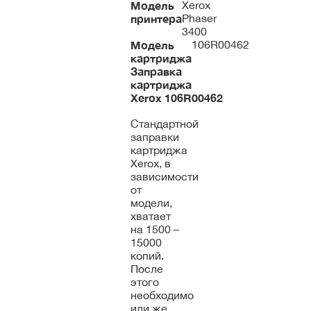
Модель
Xerox
принтера
Phaser
3400
Модель
106R00462
картриджа
Заправка
картриджа
Xerox
106R00462
Стандартной
заправки
картриджа
Xerox, в
зависимости
от
модели,
хватает
на 1500 –
15000
копий.
После
этого
необходимо
или же