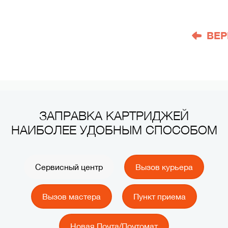
ВЕР
ЗАПРАВКА КАРТРИДЖЕЙ
НАИБОЛЕЕ УДОБНЫМ СПОСОБОМ
Сервисный центр
Вызов курьера
Вызов мастера
Пункт приема
Новая Почта/Почтомат