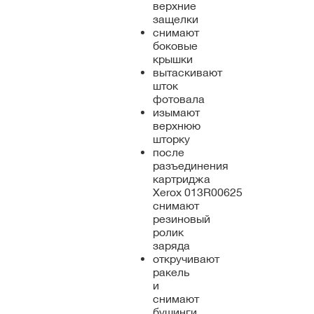
верхние
защелки
снимают
боковые
крышки
вытаскивают
шток
фотовала
изымают
верхнюю
шторку
после
разъединения
картриджа
Xerox 013R00625
снимают
резиновый
ролик
заряда
откручивают
ракель
и
снимают
бушинги