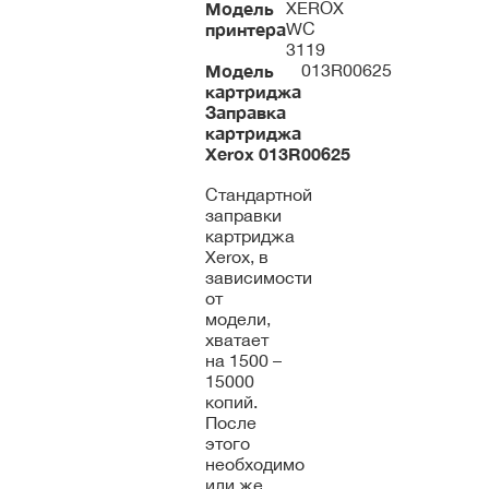
Модель
XEROX
принтера
WC
3119
Модель
013R00625
картриджа
Заправка
картриджа
Xerox
013R00625
Стандартной
заправки
картриджа
Xerox, в
зависимости
от
модели,
хватает
на 1500 –
15000
копий.
После
этого
необходимо
или же