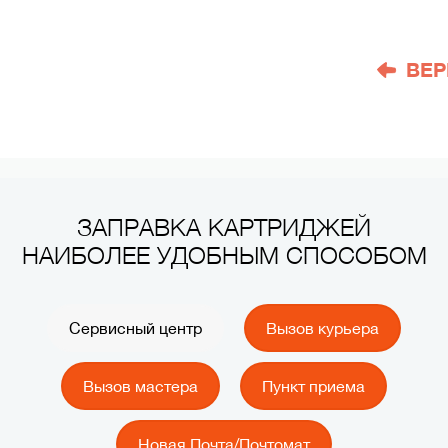
ВЕР
ЗАПРАВКА КАРТРИДЖЕЙ
НАИБОЛЕЕ УДОБНЫМ СПОСОБОМ
Сервисный центр
Вызов курьера
Вызов мастера
Пункт приема
Новая Почта/Почтомат