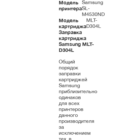
Модель
Samsung
принтера
SL-
M4530ND
Модель
MLT-
картриджа
D304L
Заправка
картриджа
Samsung
MLT-
D304L
Общий
порядок
заправки
картриджей
Samsung
приблизительно
одинаков
для всех
принтеров
данного
производителя
за
исключением
тех, в