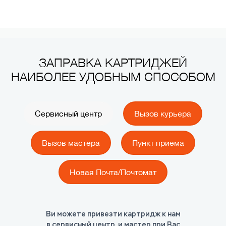
ЗАПРАВКА КАРТРИДЖЕЙ
НАИБОЛЕЕ УДОБНЫМ СПОСОБОМ
Сервисный центр
Вызов курьера
Вызов мастера
Пункт приема
Новая Почта/Почтомат
Ви можете привезти картридж к нам
КАК?
КАК?
КАК?
КАК?
в сервисный центр, и мастер при Вас