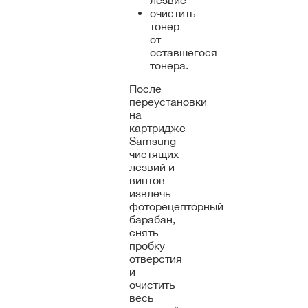
лезвие
очистить
тонер
от
оставшегося
тонера.
После
переустановки
на
картридже
Samsung
чистящих
лезвий и
винтов
извлечь
фоторецепторный
барабан,
снять
пробку
отверстия
и
очистить
весь