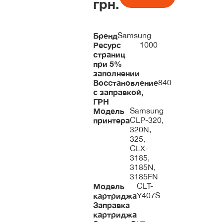
грн.
Бренд
Samsung
Ресурс
1000
страниц
при 5%
заполнении
Восстановление
840
с заправкой,
ГРН
Модель
Samsung
принтера
CLP-320,
320N,
325,
CLX-
3185,
3185N,
3185FN
Модель
CLT-
картриджа
Y407S
Заправка
картриджа