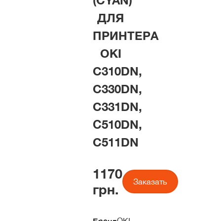
(CYAN)
ДЛЯ
ПРИНТЕРА
OKI
C310DN,
C330DN,
C331DN,
С510DN,
C511DN
1170
Заказать
грн.
Бренд
OKI