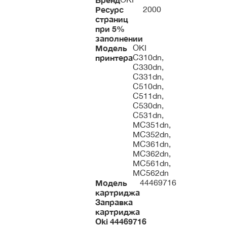
Ресурс
2000
страниц
при 5%
заполнении
Модель
OKI
принтера
C310dn,
C330dn,
C331dn,
С510dn,
C511dn,
C530dn,
C531dn,
MC351dn,
MC352dn,
MC361dn,
MC362dn,
MC561dn,
MC562dn
Модель
44469716
картриджа
Заправка
картриджа
Oki
44469716