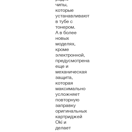
чипы,
которые
устанавливают
в тубе с
тонером.
А в более
новых
моделях,
кроме
электронной,
предусмотрена
еще и
механическая
защита,
которая
максимально
усложняет
повторную
заправку
оригинальных
картриджей
Oki и
делает