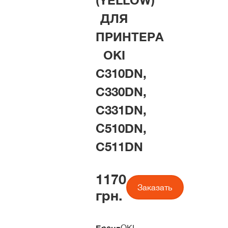
(YELLOW)
ДЛЯ
ПРИНТЕРА
OKI
C310DN,
C330DN,
C331DN,
С510DN,
C511DN
1170
Заказать
грн.
Бренд
OKI