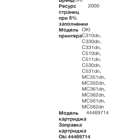
Ресурс
2000
страниц
при 5%
заполнении
Модель
OKI
принтера
C310dn,
C330dn,
C331dn,
С510dn,
C511dn,
C530dn,
C531dn,
MC351dn,
MC352dn,
MC361dn,
MC362dn,
MC561dn,
MC562dn
Модель
44469714
картриджа
Заправка
картриджа
Oki
44469714