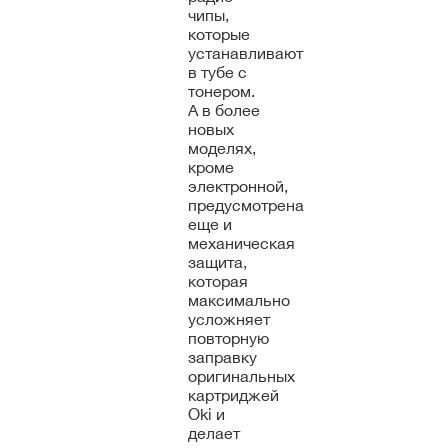
чипы,
которые
устанавливают
в тубе с
тонером.
А в более
новых
моделях,
кроме
электронной,
предусмотрена
еще и
механическая
защита,
которая
максимально
усложняет
повторную
заправку
оригинальных
картриджей
Oki и
делает