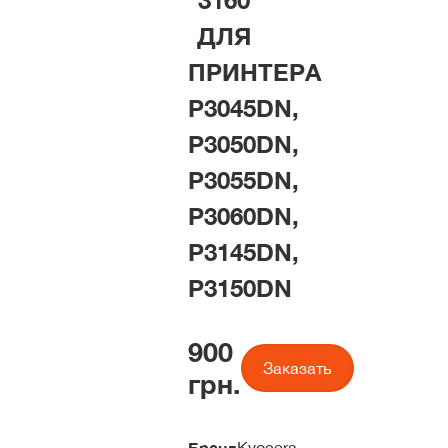
3160
ДЛЯ
ПРИНТЕРА
P3045DN,
P3050DN,
P3055DN,
P3060DN,
P3145DN,
P3150DN
900
Заказать
грн.
Бренд
Kyocera