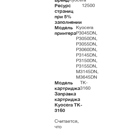
Ресурс
12500
страниц
при 5%
заполнении
Модель
Kyocera
принтера
P3045DN,
P3050DN,
P3055DN,
P3060DN,
P3145DN,
P3150DN,
P3155DN,
M3145DN,
M3645DN
Модель
TK-
картриджа
3160
Заправка
картриджа
Kyocera
TK-
3160
Считается,
что