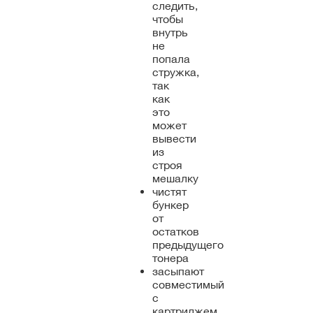
следить,
чтобы
внутрь
не
попала
стружка,
так
как
это
может
вывести
из
строя
мешалку
чистят
бункер
от
остатков
предыдущего
тонера
засыпают
совместимый
с
картриджем