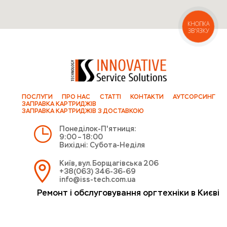
КНОПКА
ЗВ'ЯЗКУ
ПОСЛУГИ
ПРО НАС
СТАТТІ
КОНТАКТИ
АУТСОРСИНГ
ЗАПРАВКА КАРТРИДЖІВ
ЗАПРАВКА КАРТРИДЖІВ З ДОСТАВКОЮ
Понеділок-П'ятниця:
9:00 – 18:00
Вихідні: Субота-Неділя
Київ, вул. Борщагівська 206
+38(063) 346-36-69
info@iss-tech.com.ua
Ремонт і обслуговування оргтехніки в Києві