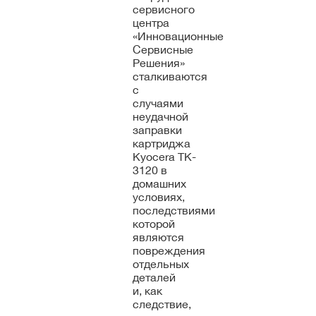
сервисного
центра
«Инновационные
Сервисные
Решения»
сталкиваются
с
случаями
неудачной
заправки
картриджа
Kyocera TK-
3120 в
домашних
условиях,
последствиями
которой
являются
повреждения
отдельных
деталей
и, как
следствие,