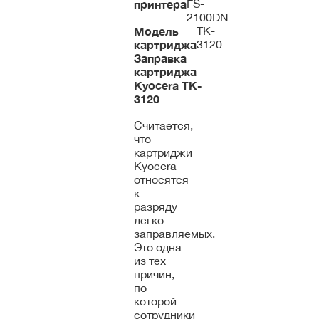
принтера
FS-
2100DN
Модель
TK-
картриджа
3120
Заправка
картриджа
Kyocera
TK-
3120
Считается,
что
картриджи
Kyocera
относятся
к
разряду
легко
заправляемых.
Это одна
из тех
причин,
по
которой
сотрудники