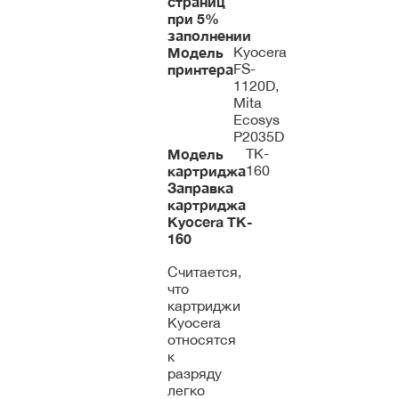
страниц
при 5%
заполнении
Модель
Kyocera
принтера
FS-
1120D,
Mita
Ecosys
P2035D
Модель
TK-
картриджа
160
Заправка
картриджа
Kyocera
TK-
160
Считается,
что
картриджи
Kyocera
относятся
к
разряду
легко