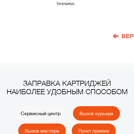
техники.
ВЕР
ЗАПРАВКА КАРТРИДЖЕЙ
НАИБОЛЕЕ УДОБНЫМ СПОСОБОМ
Сервисный центр
Вызов курьера
Вызов мастера
Пункт приема