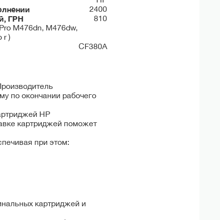
олнении
2400
й, ГРН
810
Pro M476dn, M476dw,
 r )
CF380A
 Производитель
му по окончании рабочего
картриджей HP
равке картриджей поможет
печивая при этом:
инальных картриджей и