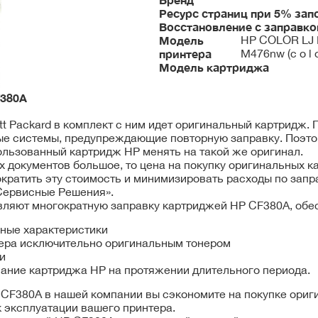
Ресурс страниц при 5% зап
Восстановление с заправко
Модель
HP COLOR LJ 
принтера
M476nw (c o l o
Модель картриджа
380A
tt Packard в комплект с ним идет оригинальный картридж.
ые системы, предупреждающие повторную заправку. Поэто
льзованный картридж HP менять на такой же оригинал.
х документов большое, то цена на покупку оригинальных 
ократить эту стоимость и минимизировать расходы по зап
Сервисные Решения».
ляют многократную заправку картриджей HP CF380A, обес
ные характеристики
кера исключительно оригинальным тонером
и
ание картриджа HP на протяжении длительного периода.
 CF380A в нашей компании вы сэкономите на покупке ориг
 эксплуатации вашего принтера.