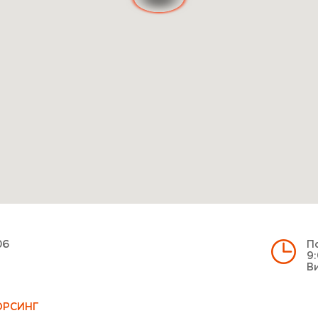
06
По
9:
Ви
ОРСИНГ