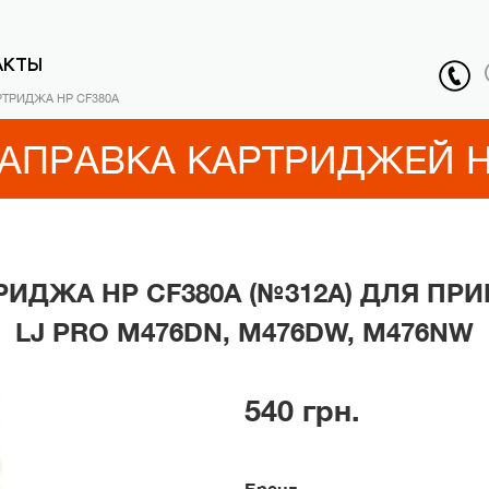
АКТЫ
РТРИДЖА HP CF380A
АПРАВКА КАРТРИДЖЕЙ 
ИДЖА HP CF380A (№312A) ДЛЯ ПР
LJ PRO M476DN, M476DW, M476NW
540 грн.
Бренд