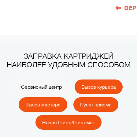
ВЕР
ЗАПРАВКА КАРТРИДЖЕЙ
НАИБОЛЕЕ УДОБНЫМ СПОСОБОМ
Сервисный центр
Вызов курьера
Вызов мастера
Пункт приема
Новая Почта/Почтомат