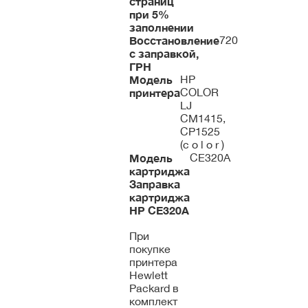
страниц
при 5%
заполнении
Восстановление
720
с заправкой,
ГРН
Модель
HP
принтера
COLOR
LJ
CM1415,
CP1525
(c o l o r )
Модель
CE320A
картриджа
Заправка
картриджа
HP
CE320A
При
покупке
принтера
Hewlett
Packard в
комплект