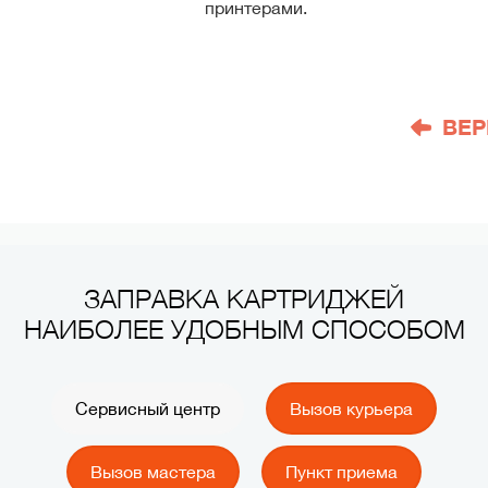
принтерами.
ВЕР
ЗАПРАВКА КАРТРИДЖЕЙ
НАИБОЛЕЕ УДОБНЫМ СПОСОБОМ
Сервисный центр
Вызов курьера
Вызов мастера
Пункт приема