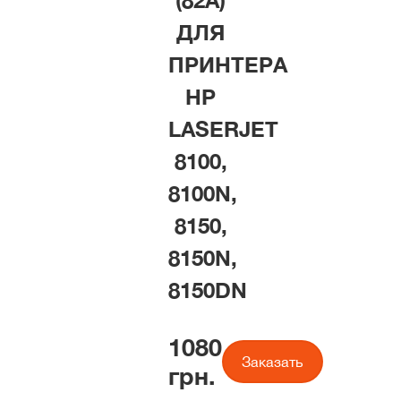
(82A)
ДЛЯ
ПРИНТЕРА
HP
LASERJET
8100,
8100N,
8150,
8150N,
8150DN
1080
Заказать
грн.