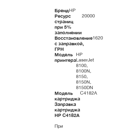
Бренд
HP
Ресурс
20000
страниц
при 5%
заполнении
Восстановление
1620
с заправкой,
ГРН
Модель
HP
принтера
LaserJet
8100,
8100N,
8150,
8150N,
8150DN
Модель
C4182A
картриджа
Заправка
картриджа
HP
C4182A
При