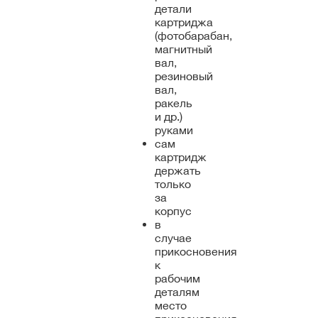
детали
картриджа
(фотобарабан,
магнитный
вал,
резиновый
вал,
ракель
и др.)
руками
сам
картридж
держать
только
за
корпус
в
случае
прикосновения
к
рабочим
деталям
место