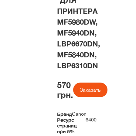
ДЛЯ
ПРИНТЕРА
MF5980DW,
MF5940DN,
LBP6670DN,
MF5840DN,
LBP6310DN
570
Заказать
грн.
Бренд
Canon
Ресурс
6400
страниц
при 5%