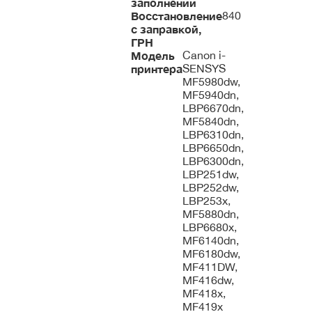
заполнении
Восстановление
840
с заправкой,
ГРН
Модель
Canon i-
принтера
SENSYS
MF5980dw,
MF5940dn,
LBP6670dn,
MF5840dn,
LBP6310dn,
LBP6650dn,
LBP6300dn,
LBP251dw,
LBP252dw,
LBP253x,
MF5880dn,
LBP6680x,
MF6140dn,
MF6180dw,
MF411DW,
MF416dw,
MF418x,
MF419x