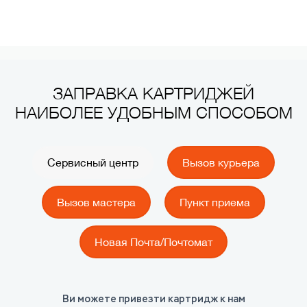
ЗАПРАВКА КАРТРИДЖЕЙ
НАИБОЛЕЕ УДОБНЫМ СПОСОБОМ
Сервисный центр
Вызов курьера
Вызов мастера
Пункт приема
Новая Почта/Почтомат
Ви можете привезти картридж к нам
КАК?
КАК?
КАК?
КАК?