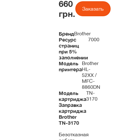
660
Заказать
грн.
Бренд
Brother
Ресурс
7000
страниц
при 5%
заполнении
Модель
Brother
принтера
HL-
52XX /
MFC-
8860DN
Модель
TN-
картриджа
3170
Заправка
картриджа
Brother
TN-3170
Безотказная