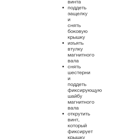
винта
поддеть
защелку
и
снять
боковую
крышку
изъять
втулку
магнитного
вала
снять
шестерни
и
поддеть
фиксирующую
шайбу
магнитного
вала
открутить
винт,
который
фиксирует
крышку