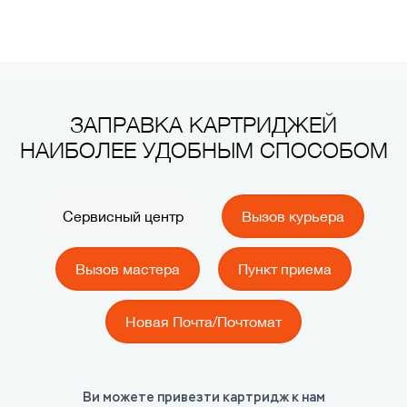
ЗАПРАВКА КАРТРИДЖЕЙ
НАИБОЛЕЕ УДОБНЫМ СПОСОБОМ
Сервисный центр
Вызов курьера
Вызов мастера
Пункт приема
Новая Почта/Почтомат
Ви можете привезти картридж к нам
КАК?
КАК?
КАК?
КАК?