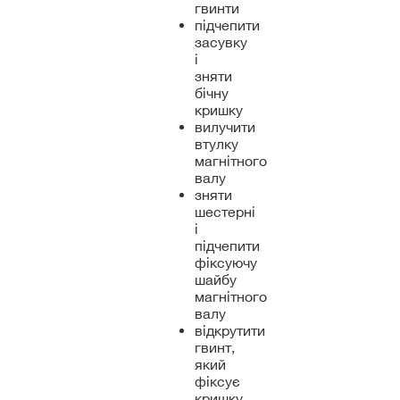
гвинти
підчепити
засувку
і
зняти
бічну
кришку
вилучити
втулку
магнітного
валу
зняти
шестерні
і
підчепити
фіксуючу
шайбу
магнітного
валу
відкрутити
гвинт,
який
фіксує
кришку