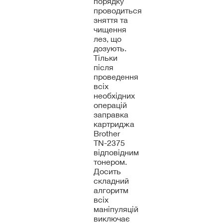
порядку
проводиться
зняття та
чищення
лез, що
дозують.
Тільки
після
проведення
всіх
необхідних
операцій
заправка
картриджа
Brother
TN-2375
відповідним
тонером.
Досить
складний
алгоритм
всіх
маніпуляцій
виключає