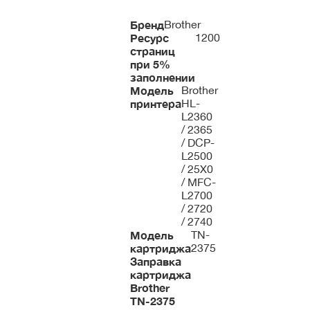
Бренд
Brother
Ресурс
1200
страниц
при 5%
заполнении
Модель
Brother
принтера
HL-
L2360
/ 2365
/ DCP-
L2500
/ 25X0
/ MFC-
L2700
/ 2720
/ 2740
Модель
TN-
картриджа
2375
Заправка
картриджа
Brother
TN-2375