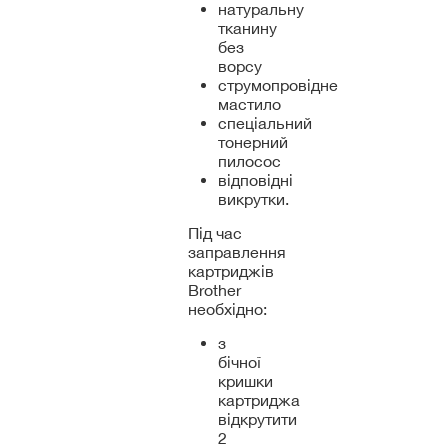
натуральну
тканину
без
ворсу
струмопровідне
мастило
спеціальний
тонерний
пилосос
відповідні
викрутки.
Під час
заправлення
картриджів
Brother
необхідно:
з
бічної
кришки
картриджа
відкрутити
2