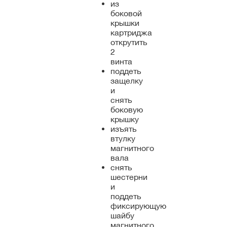
из
боковой
крышки
картриджа
открутить
2
винта
поддеть
защелку
и
снять
боковую
крышку
изъять
втулку
магнитного
вала
снять
шестерни
и
поддеть
фиксирующую
шайбу
магнитного