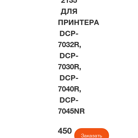
2135
ДЛЯ
ПРИНТЕРА
DCP-
7032R,
DCP-
7030R,
DCP-
7040R,
DCP-
7045NR
450
Заказать