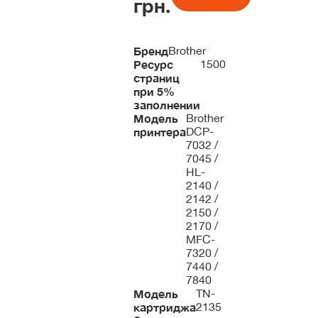
грн.
Бренд
Brother
Ресурс
1500
страниц
при 5%
заполнении
Модель
Brother
принтера
DCP-
7032 /
7045 /
HL-
2140 /
2142 /
2150 /
2170 /
MFC-
7320 /
7440 /
7840
Модель
TN-
картриджа
2135