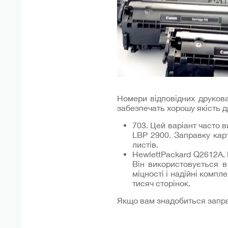
Номери відповідних друкован
забезпечать хорошу якість д
703. Цей варіант часто 
LBP 2900. Заправку кар
листів.
HewlettPackard Q2612A. 
Він використовується 
міцності і надійні комп
тисяч сторінок.
Якщо вам знадобиться заправ