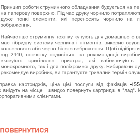
Принцип роботи струминного обладнання будується на пе
на паперову поверхню. Під час друку чорнило потрапляють
дуже тонкі елементи, які переносять чорнило на л
зображення.
Найчастіше струминну техніку купують для домашнього в
має гібридну систему чорнила і пігментів, використовув
кольорового або чорно-білого зображення. Щоб підібрат
mg 2440, спочатку подивіться на рекомендації виробник
вказують оригінальні пристрої, які забезпечують
монохромного, так і для поліхромної друку. Вибираючи сум
рекомендує виробник, ви гарантуєте тривалий термін служ
равка картриджів, ціна цієї послуги від фахівців
«ISS
 виїдуть на місце і швидко повернуть картридж в "лад".
корпоративними клієнтами.
ПОВЕРНУТИСЯ