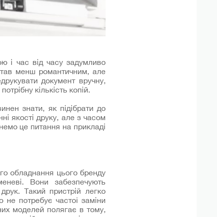
ю і час від часу задумливо
став менш романтичним, але
друкувати документ вручну,
потрібну кількість копій.
инен знати, як підібрати до
і якості друку, але з часом
янемо це питання на прикладі
ого обладнання цього бренду
еневі. Вони забезпечують
 друк. Такий пристрій легко
о не потребує частої заміни
них моделей полягає в тому,