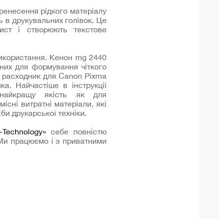
ренесення рідкого матеріалу
 в друкувальних голівок. Це
ист і створюють текстове
икористання. Кенон mg 2440
аних для формування чіткого
и расходник для Canon Pixma
а. Найчастіше в інструкції
 найкращу якість як для
існі витратні матеріали, які
би друкарської техніки.
-Technology»
себе повністю
 Ми працюємо і з приватними