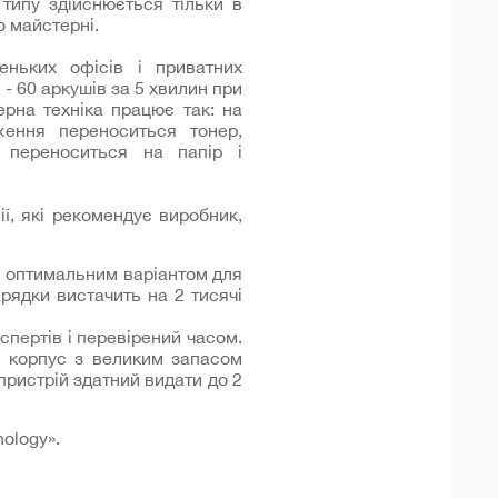
типу здійснюється тільки в
о майстерні.
ньких офісів і приватних
 - 60 аркушів за 5 хвилин при
ерна техніка працює так: на
ення переноситься тонер,
 переноситься на папір і
ії, які рекомендує виробник,
ся оптимальним варіантом для
рядки вистачить на 2 тисячі
спертів і перевірений часом.
й корпус з великим запасом
пристрій здатний видати до 2
ology».