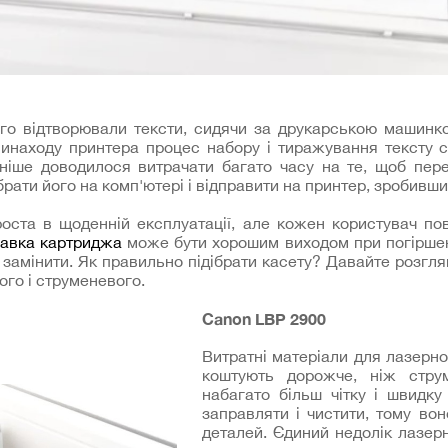
вго відтворювали тексти, сидячи за друкарською машинко
 винаходу принтера процес набору і тиражування тексту 
ніше доводилося витрачати багато часу на те, щоб пере
рати його на комп'ютері і відправити на принтер, зробивши 
оста в щоденній експлуатації, але кожен користувач пов
авка картриджа
може бути хорошим виходом при погіршенн
 замінити. Як правильно підібрати касету? Давайте розгл
го і струменевого.
Canon LBP 2900
Витратні матеріали для лазерн
коштують дорожче, ніж струм
набагато більш чітку і швидку
заправляти і чистити, тому вон
деталей. Єдиний недолік лазер