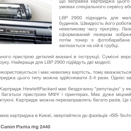
що заправка картриджа цього 
умовах спеціального сервісу аб
LBP 2900 підходить для мале
будинків. Швидкість його роботи
невеликому часу прогріву. Лаз
сформований лазером зображ
потім тонер з фотобарабана
запікається на ній в грубці.
ого пристрою деталей вказані в інструкції. Сумісні верс
руку. Найкраще для LBP 2900 підійдуть дві моделі:
використовується і має невелику вартість, тому вважаєть
триджа цього типу можна здійснювати 3-4 рази. Однієї за
Картридж HewlettPackard має бездоганну "репутацію" у ек
в багатьох пристроях МФУ і принтерах. Має дуже міцни
лектуючі. Картридж можна перезаправлять багато разів. Це 
ка картриджа в Києві, звертайтеся до фахівців «ISS-Techn
Canon Pixma mg 2440