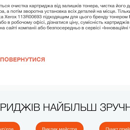
ться очистка картриджа від залишків тонера, чистка його д
ра, а потім зворотна установка всіх деталей на місце. Тіль
а Xerox 113R00693 підходящим для цього бренду тонером F
бо в робочому офісі, дізнатися ціну, сумісність картриджів
а сайті компанії або безпосередньо в сервісі «Інноваційні
ПОВЕРНУТИСЯ
ТРИДЖІВ НАЙБІЛЬШ ЗРУ
ур'єра
Виклик майстра
Пункт при