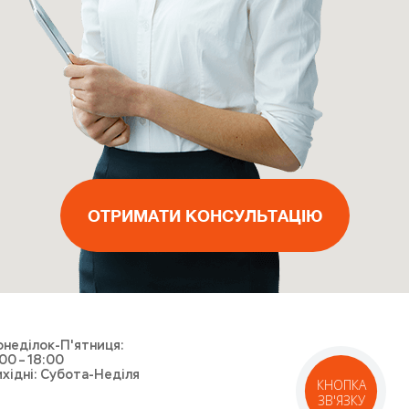
ВИКЛИКАТИ МАЙСТРА
ОТРИМАТИ КОНСУЛЬТАЦІЮ
ОТРИМАТИ КОНСУЛЬТАЦІЮ
ОТРИМАТИ КОНСУЛЬТАЦІЮ
ВИКЛИКАТИ КУР'ЄРА
неділок-П'ятниця:
00 – 18:00
хідні: Субота-Неділя
КНОПКА
ЗВ'ЯЗКУ