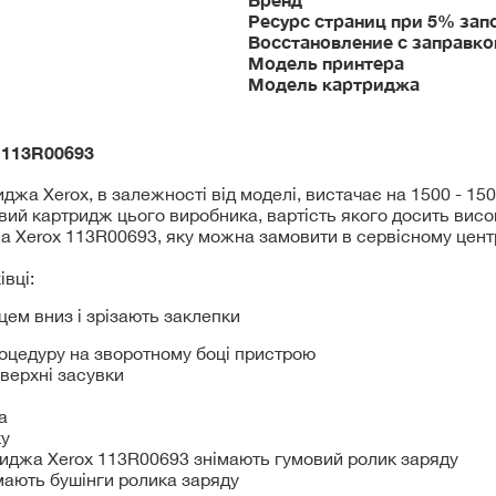
Ресурс страниц при 5% зап
Восстановление с заправко
Модель принтера
Модель картриджа
x
113R00693
жа Xerox, в залежності від моделі, вистачає на 1500 - 150
вий картридж цього виробника, вартість якого досить вис
 Xerox 113R00693, яку можна замовити в сервісному центрі
вці:
ем вниз і зрізають заклепки
оцедуру на зворотному боці пристрою
 верхні засувки
а
ку
риджа Xerox 113R00693 знімають гумовий ролик заряду
імають бушінги ролика заряду