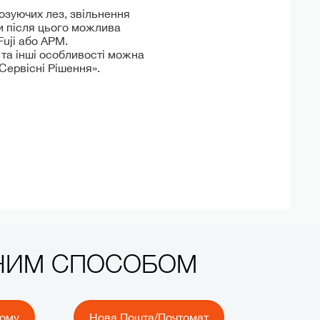
озуючих лез, звільнення
ки після цього можлива
uji або APM.
 та інші особливості можна
 Сервісні Рішення».
ЧНИМ СПОСОБОМ
йому
Нова Пошта/Почтомат