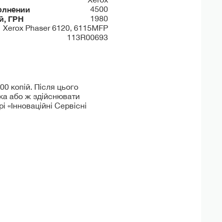
олнении
4500
й, ГРН
1980
Xerox Phaser 6120, 6115MFP
113R00693
00 копій. Після цього
ока або ж здійснювати
 «Інноваційні Сервісні