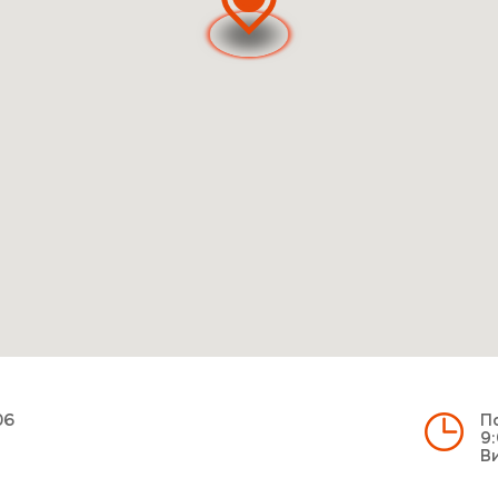
06
По
9:
Ви