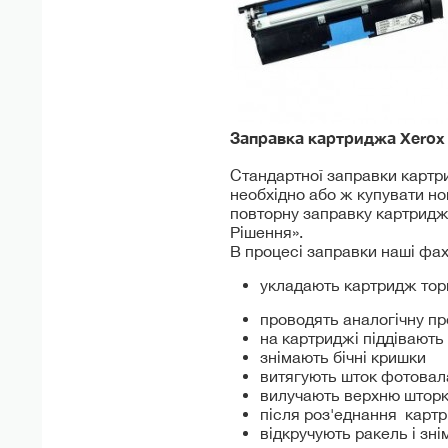
Заправка картриджа Xero
Стандартної заправки картрид
необхідно або ж купувати но
повторну заправку картриджа
Рішення».
В процесі заправки наші фахі
укладають картридж торц
проводять аналогічну пр
на картриджі піддівають
знімають бічні кришки
витягують шток фотовал
вилучають верхню штор
після роз'еднання карт
відкручують ракель і зн