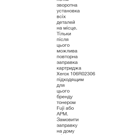
зворотна
установка
всіх
деталей
на місце.
Тільки
після
цього
можлива
повторна
заправка
картриджа
Xerox 106R02306
підходящим
для
цього
бренду
тонером
Fuji або
APM.
Замовити
заправку
на дому