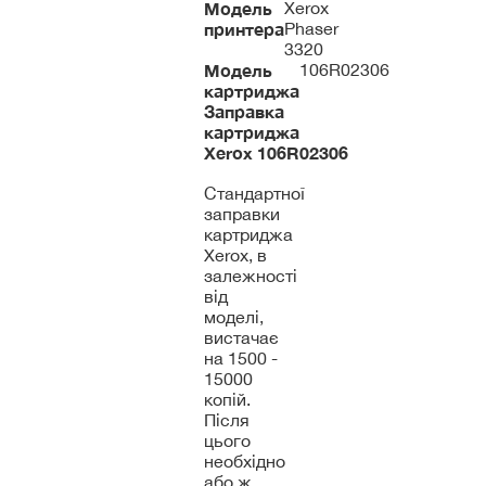
Модель
Xerox
принтера
Phaser
3320
Модель
106R02306
картриджа
Заправка
картриджа
Xerox
106R02306
Стандартної
заправки
картриджа
Xerox, в
залежності
від
моделі,
вистачає
на 1500 -
15000
копій.
Після
цього
необхідно
або ж