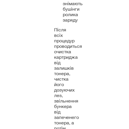
знімають
бушінги
ролика
заряду
Після
всіх
процедур
проводиться
очистка
картриджа
від
залишків
тонера,
чистка
його
дозуючих
лез,
звільнення
бункера
від
запеченего
тонера, а
потім