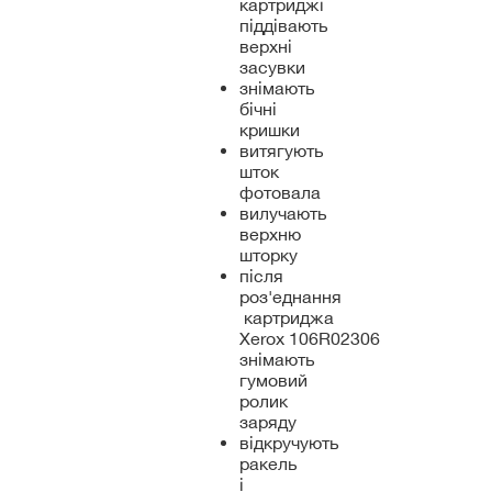
картриджі
піддівають
верхні
засувки
знімають
бічні
кришки
витягують
шток
фотовала
вилучають
верхню
шторку
після
роз'еднання
картриджа
Xerox 106R02306
знімають
гумовий
ролик
заряду
відкручують
ракель
і