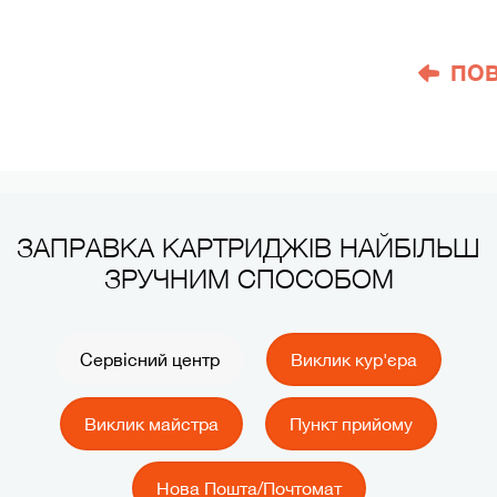
ПО
ЗАПРАВКА КАРТРИДЖІВ НАЙБІЛЬШ
ЗРУЧНИМ СПОСОБОМ
Сервісний центр
Виклик кур'єра
Виклик майстра
Пункт прийому
Нова Пошта/Почтомат