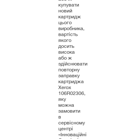
купувати
новий
картридж
цього
виробника,
вартість
якого
досить
висока
або ж
здійснювати
повторну
заправку
картриджа
Xerox
106R02306,
яку
можна
замовити
в
сервісному
центрі
«Інноваційні