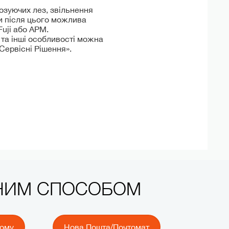
озуючих лез, звільнення
ки після цього можлива
uji або APM.
 та інші особливості можна
 Сервісні Рішення».
ЧНИМ СПОСОБОМ
йому
Нова Пошта/Почтомат