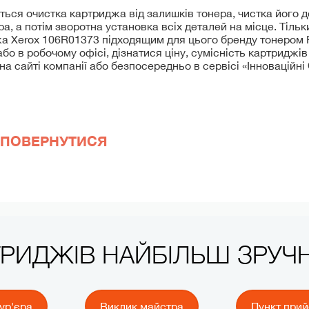
ться очистка картриджа від залишків тонера, чистка його д
ра, а потім зворотна установка всіх деталей на місце. Тіль
а Xerox 106R01373 підходящим для цього бренду тонером F
бо в робочому офісі, дізнатися ціну, сумісність картриджів
а сайті компанії або безпосередньо в сервісі «Інноваційні
ПОВЕРНУТИСЯ
ТРИДЖІВ НАЙБІЛЬШ ЗРУ
ур'єра
Виклик майстра
Пункт при