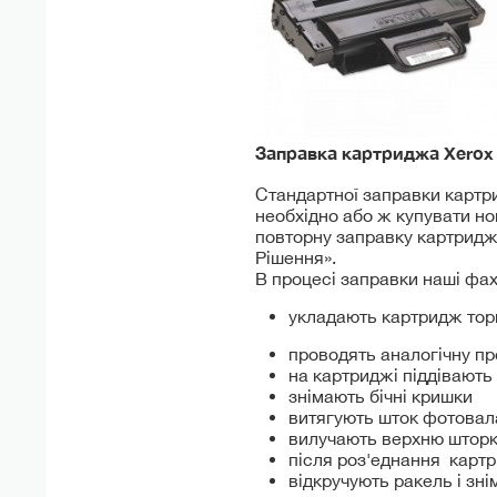
Заправка картриджа Xero
Стандартної заправки картрид
необхідно або ж купувати но
повторну заправку картриджа
Рішення».
В процесі заправки наші фахі
укладають картридж торц
проводять аналогічну пр
на картриджі піддівають
знімають бічні кришки
витягують шток фотовал
вилучають верхню штор
після роз'еднання карт
відкручують ракель і зн