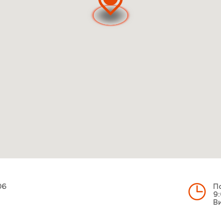
06
По
9:
Ви