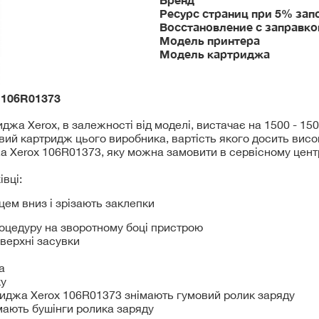
Ресурс страниц при 5% зап
Восстановление с заправко
Модель принтера
Модель картриджа
x
106R01373
жа Xerox, в залежності від моделі, вистачає на 1500 - 150
вий картридж цього виробника, вартість якого досить вис
 Xerox 106R01373, яку можна замовити в сервісному центрі
вці:
ем вниз і зрізають заклепки
оцедуру на зворотному боці пристрою
 верхні засувки
а
ку
риджа Xerox 106R01373 знімають гумовий ролик заряду
імають бушінги ролика заряду