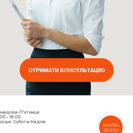
ВИКЛИКАТИ МАЙСТРА
ОТРИМАТИ КОНСУЛЬТАЦІЮ
ОТРИМАТИ КОНСУЛЬТАЦІЮ
ОТРИМАТИ КОНСУЛЬТАЦІЮ
ВИКЛИКАТИ КУР'ЄРА
неділок-П'ятниця:
00 – 18:00
хідні: Субота-Неділя
КНОПКА
ЗВ'ЯЗКУ