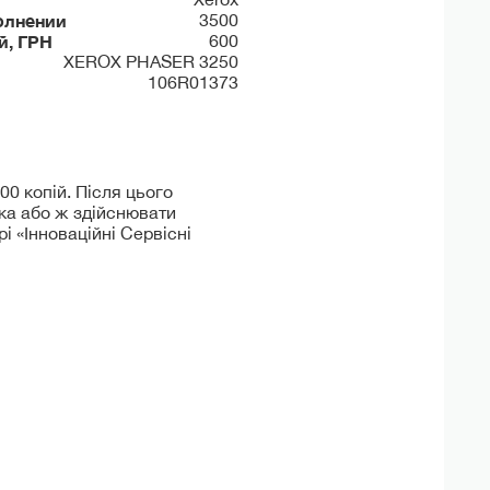
олнении
3500
й, ГРН
600
XEROX PHASER 3250
106R01373
00 копій. Після цього
ока або ж здійснювати
 «Інноваційні Сервісні