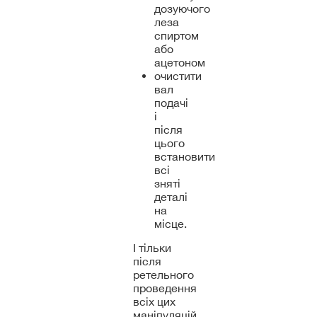
дозуючого
леза
спиртом
або
ацетоном
очистити
вал
подачі
і
після
цього
встановити
всі
зняті
деталі
на
місце.
І тільки
після
ретельного
проведення
всіх цих
маніпуляцій