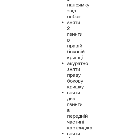
напрямку
«від
себе»
зняти
2
гвинти
в
правій
боковій
кришці
акуратно
зняти
праву
бокову
кришку
зняти
два
гвинти
в
передній
частині
картриджа
зняти