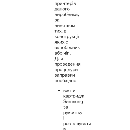
принтерів
даного
виробника,
за
винятком
тих, в
конструкції
яких є
запобіжник
або чіп.
Для
проведення
процедури
заправки
необхідно:
взяти
картридж
Samsung
за
рукоятку
і
розташувати
в