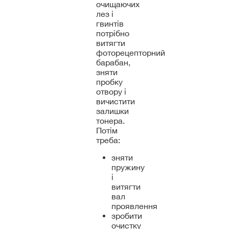
очищаючих
лез і
гвинтів
потрібно
витягти
фоторецепторний
барабан,
зняти
пробку
отвору і
вичистити
залишки
тонера.
Потім
треба:
зняти
пружину
і
витягти
вал
проявлення
зробити
очистку