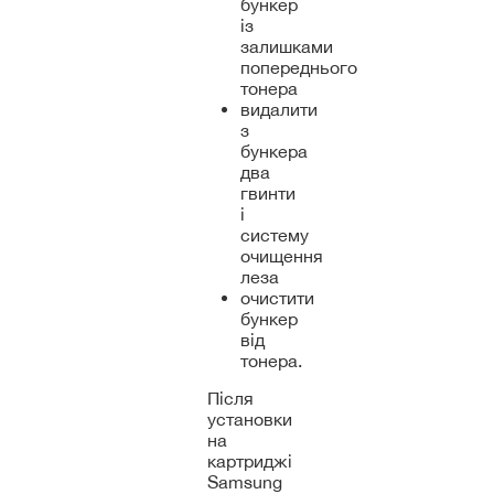
бункер
із
залишками
попереднього
тонера
видалити
з
бункера
два
гвинти
і
систему
очищення
леза
очистити
бункер
від
тонера.
Після
установки
на
картриджі
Samsung