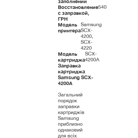
заполнении
Восстановление
540
с заправкой,
ГРН
Модель
Samsung
принтера
SCX-
4200,
SCX-
4220
Модель
SCX-
картриджа
4200A
Заправка
картриджа
Samsung
SCX-
4200A
Загальний
порядок
заправки
картриджів
Samsung
приблизно
однаковий
для всіх