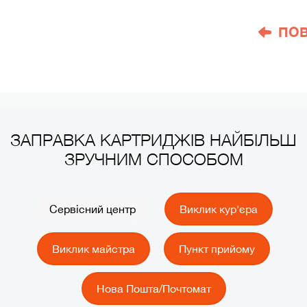
ПО
ЗАПРАВКА КАРТРИДЖІВ НАЙБІЛЬШ
ЗРУЧНИМ СПОСОБОМ
Сервісний центр
Виклик кур'єра
Виклик майстра
Пункт прийому
Нова Пошта/Почтомат