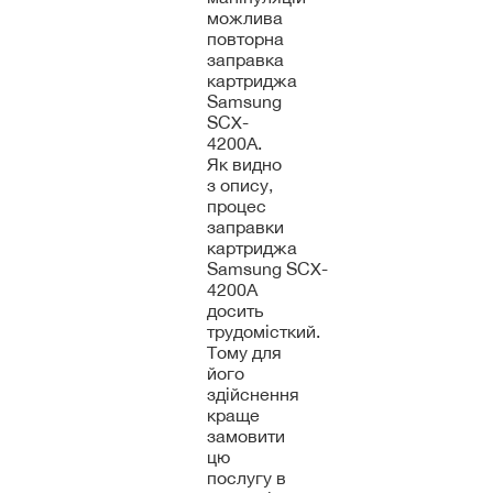
можлива
повторна
заправка
картриджа
Samsung
SCX-
4200A.
Як видно
з опису,
процес
заправки
картриджа
Samsung SCX-
4200A
досить
трудомісткий.
Тому для
його
здійснення
краще
замовити
цю
послугу в