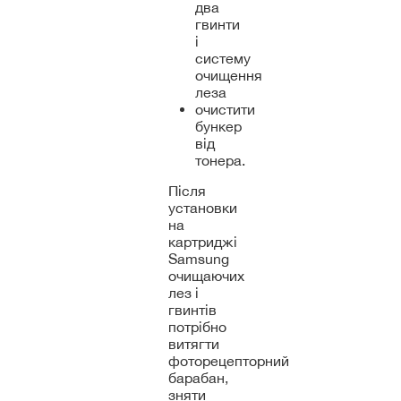
два
гвинти
і
систему
очищення
леза
очистити
бункер
від
тонера.
Після
установки
на
картриджі
Samsung
очищаючих
лез і
гвинтів
потрібно
витягти
фоторецепторний
барабан,
зняти