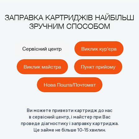
ЗАПРАВКА КАРТРИДЖІВ НАЙБІЛЬШ
ЗРУЧНИМ СПОСОБОМ
Сервісний центр
Виклик кур'єра
Виклик майстра
Пункт прийому
Нова Пошта/Почтомат
Ви можете привезти картридж до нас
ЯК?
ЯК?
ЯК?
ЯК?
в сервісний центр, і майстер при Вас
Ви можете переслати нам картридж Новою Поштою,
Ви можете викликати майстра в офіс чи додому
Ви можете замовити кур’єра в офіс чи додому,
Ви можете принести картридж в один з наших
проведе діагностику і заправку картриджа.
або через Поштомати Приват Банку
і він заправить картридж на місці.
який забере порожній і привезе
пунктів прийому картриджів.
Це займе не більше 10-15 хвилин.
заправлений картридж.