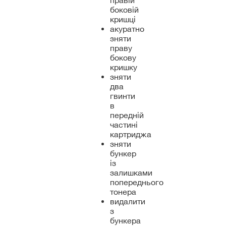
правій
боковій
кришці
акуратно
зняти
праву
бокову
кришку
зняти
два
гвинти
в
передній
частині
картриджа
зняти
бункер
із
залишками
попереднього
тонера
видалити
з
бункера