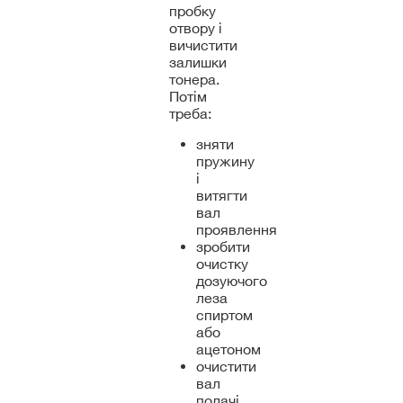
пробку
отвору і
вичистити
залишки
тонера.
Потім
треба:
зняти
пружину
і
витягти
вал
проявлення
зробити
очистку
дозуючого
леза
спиртом
або
ацетоном
очистити
вал
подачі