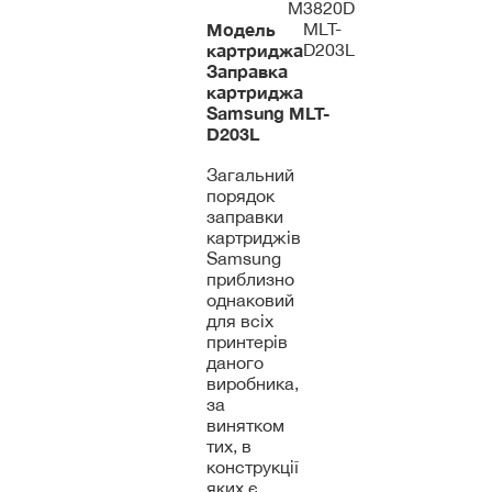
M3820D
Модель
MLT-
картриджа
D203L
Заправка
картриджа
Samsung
MLT-
D203L
Загальний
порядок
заправки
картриджів
Samsung
приблизно
однаковий
для всіх
принтерів
даного
виробника,
за
винятком
тих, в
конструкції
яких є