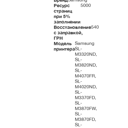
Ресурс
5000
страниц
при 5%
заполнении
Восстановление
540
с заправкой,
ГРН
Модель
Samsung
принтера
SL-
M3320ND,
SL-
M3820ND,
SL-
M4070FR,
SL-
M4020ND,
SL-
M3370FD,
SL-
M3870FW,
SL-
M3870FD,
SL-