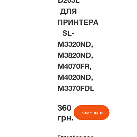
D203L
ДЛЯ
ПРИНТЕРА
SL-
M3320ND,
M3820ND,
M4070FR,
M4020ND,
M3370FDL
360
Замовити
грн.
Бренд
Samsung