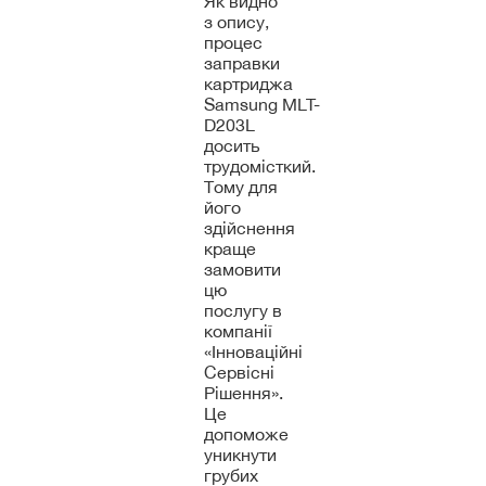
Як видно
з опису,
процес
заправки
картриджа
Samsung MLT-
D203L
досить
трудомісткий.
Тому для
його
здійснення
краще
замовити
цю
послугу в
компанії
«Інноваційні
Сервісні
Рішення».
Це
допоможе
уникнути
грубих