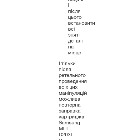
і
після
цього
встановити
всі
зняті
деталі
на
місце.
І тільки
після
ретельного
проведення
всіх цих
маніпуляцій
можлива
повторна
заправка
картриджа
Samsung
MLT-
D203L.