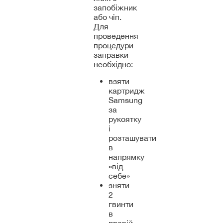
запобіжник
або чіп.
Для
проведення
процедури
заправки
необхідно:
взяти
картридж
Samsung
за
рукоятку
і
розташувати
в
напрямку
«від
себе»
зняти
2
гвинти
в