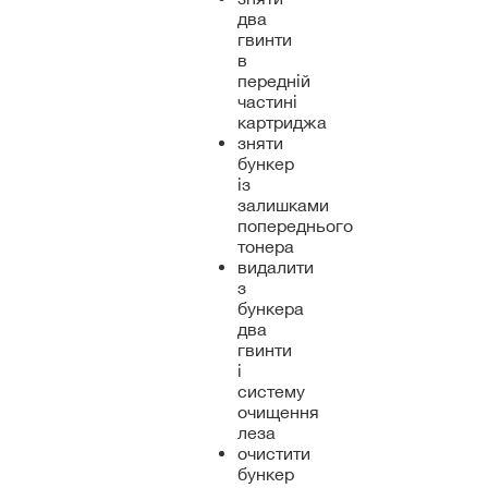
два
гвинти
в
передній
частині
картриджа
зняти
бункер
із
залишками
попереднього
тонера
видалити
з
бункера
два
гвинти
і
систему
очищення
леза
очистити
бункер