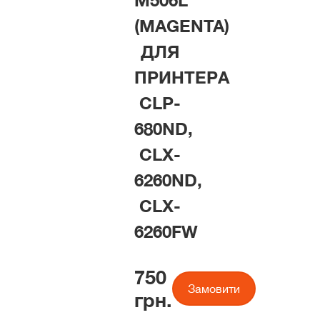
M506L
(MAGENTA)
ДЛЯ
ПРИНТЕРА
CLP-
680ND,
CLX-
6260ND,
CLX-
6260FW
750
Замовити
грн.