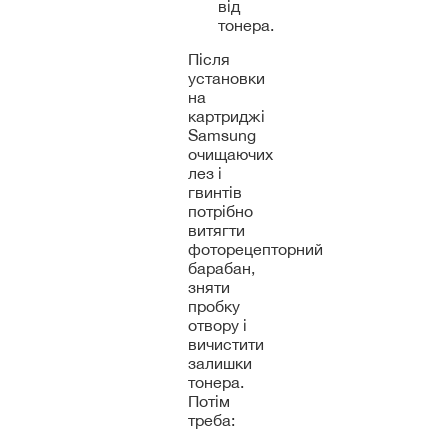
від
тонера.
Після
установки
на
картриджі
Samsung
очищаючих
лез і
гвинтів
потрібно
витягти
фоторецепторний
барабан,
зняти
пробку
отвору і
вичистити
залишки
тонера.
Потім
треба: