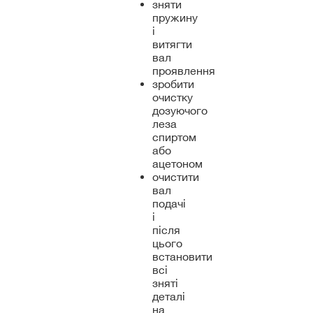
зняти
пружину
і
витягти
вал
проявлення
зробити
очистку
дозуючого
леза
спиртом
або
ацетоном
очистити
вал
подачі
і
після
цього
встановити
всі
зняті
деталі
на