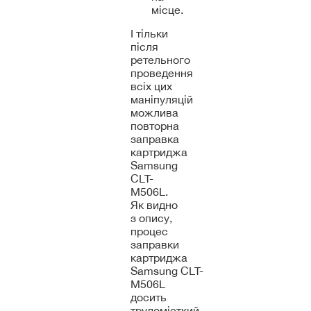
місце.
І тільки
після
ретельного
проведення
всіх цих
маніпуляцій
можлива
повторна
заправка
картриджа
Samsung
CLT-
M506L.
Як видно
з опису,
процес
заправки
картриджа
Samsung CLT-
M506L
досить
трудомісткий.