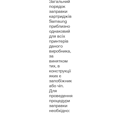
Загальний
порядок
заправки
картриджів
Samsung
приблизно
однаковий
для всіх
принтерів
даного
виробника,
за
винятком
тих, в
конструкції
яких є
запобіжник
або чіп.
Для
проведення
процедури
заправки
необхідно: