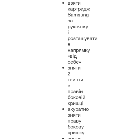
взяти
картридж
Samsung
за
рукоятку
і
розташувати
в
напрямку
«від
себе»
зняти
2
гвинти
в
правій
боковій
кришці
акуратно
зняти
праву
бокову
кришку
зняти