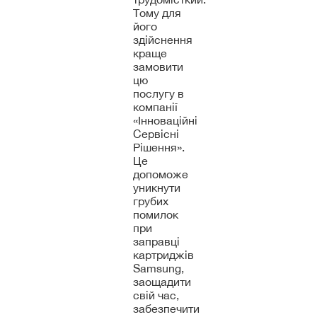
Тому для
його
здійснення
краще
замовити
цю
послугу в
компанії
«Інноваційні
Сервісні
Рішення».
Це
допоможе
уникнути
грубих
помилок
при
заправці
картриджів
Samsung,
заощадити
свій час,
забезпечити