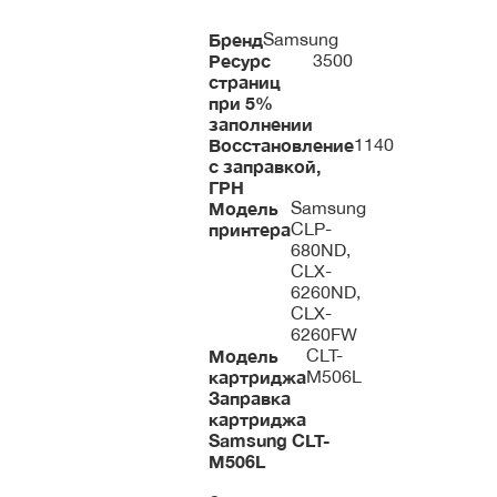
Бренд
Samsung
Ресурс
3500
страниц
при 5%
заполнении
Восстановление
1140
с заправкой,
ГРН
Модель
Samsung
принтера
CLP-
680ND,
CLX-
6260ND,
CLX-
6260FW
Модель
CLT-
картриджа
M506L
Заправка
картриджа
Samsung
CLT-
M506L