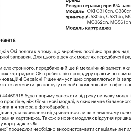
Ресурс страниц при 5% зап
Модель
OKI C310dn, C330dn
принтера
C530dn, C531dn, M
MC362dn, MC561dn
Модель картриджа
469818
джів Oki полягає в тому, що виробник постійно працює на
орної заправки. Для цього в деяких моделях передбачені ра
рім електронного, передбачений ще й механічний захист, я
ьних картриджів Oki і робить цю процедуру практично нем
Інноваційні Сервісні Рішення» успішно справляються із за
жете замовити цю послугу на сайті компанії або в офісі на
 44469818 буде напряму залежати від року випуску моделі 
 простіше, ніж більш нові моделі, в яких немає балансног
асипання тонера в фотобарабан.
ілина для засипання відкривається лише в нижньому полож
ривання картриджа. Також в нових моделях відсутня кришка
у картриджів Oki.
аної процедури необхідно використовувати спеціальний пи