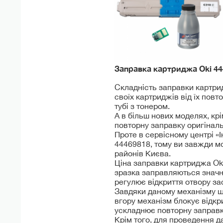
Заправка картриджа Oki
44
Складність заправки картри
своїх картриджів від їх повт
тубі з тонером.
А в більш нових моделях, к
повторну заправку оригінал
Проте в сервісному центрі «
44469818, тому ви завжди мо
районів Києва.
Ціна заправки картриджа Oki
зразка заправляються значно
регулює відкриття отвору з
Завдяки даному механізму щ
вгору механізм блокує відк
ускладнює повторну заправк
Крім того, для проведення д