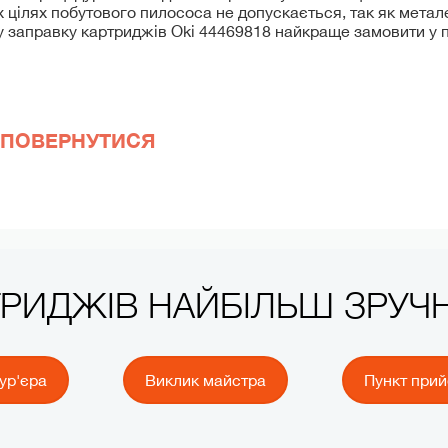
х цілях побутового пилососа не допускається, так як метал
му заправку картриджів Oki 44469818 найкраще замовити у 
ПОВЕРНУТИСЯ
ТРИДЖІВ НАЙБІЛЬШ ЗРУ
ур'єра
Виклик майстра
Пункт при