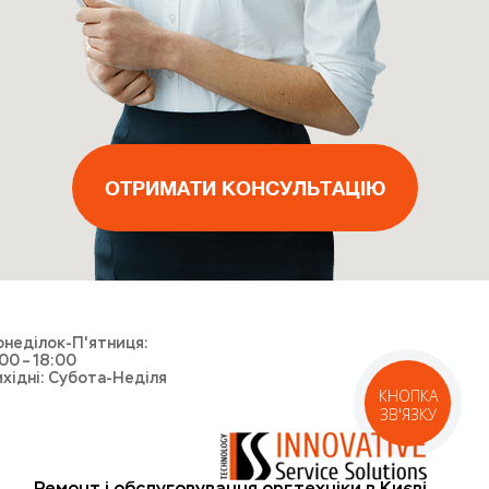
ВИКЛИКАТИ МАЙСТРА
ОТРИМАТИ КОНСУЛЬТАЦІЮ
ОТРИМАТИ КОНСУЛЬТАЦІЮ
ОТРИМАТИ КОНСУЛЬТАЦІЮ
ВИКЛИКАТИ КУР'ЄРА
неділок-П'ятниця:
00 – 18:00
хідні: Субота-Неділя
КНОПКА
ЗВ'ЯЗКУ