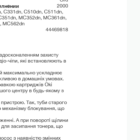
олнении
2000
, C331dn, С510dn, C511dn,
C351dn, MC352dn, MC361dn,
, MC562dn
44469818
д вдосконаленням захисту
діо-чіпи, які встановлюють в
кий максимально ускладнює
ожливою в домашніх умовах.
правкою картриджів Oki
шого центру в будь-якому з
пристрою. Так, туби старого
о механізму блокування, що
енні. А при повороті щілини
 для засипання тонера, що
лосос з наявністю змінних