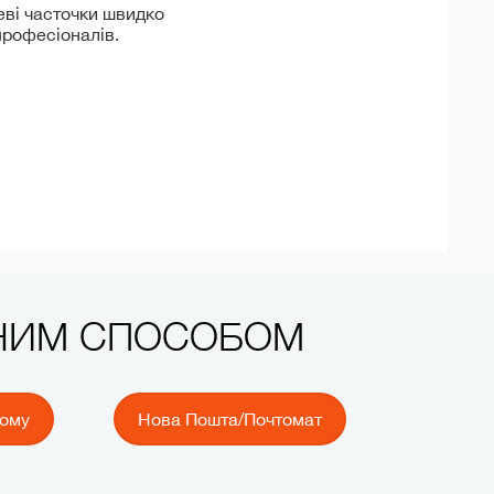
еві часточки швидко
професіоналів.
ЧНИМ СПОСОБОМ
йому
Нова Пошта/Почтомат