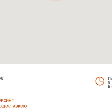
06
По
9:
Ви
ОРСИНГ
 З ДОСТАВКОЮ