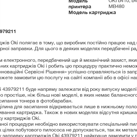
Модель
OKI b410, b
принтера
MB480
Модель картриджа
979211
джів Oki полягає в тому, що виробник постійно працює на
орної заправки. Для цього в деяких моделях передбачені ра
рім електронного, передбачений ще й механічний захист, я
ьних картриджів Oki і робить цю процедуру практично нем
Інноваційні Сервісні Рішення» успішно справляються із за
жете замовити цю послугу на сайті компанії або в офісі на
 43979211 буде напряму залежати від року випуску моделі 
 простіше, ніж більш нові моделі, в яких немає балансног
асипання тонера в фотобарабан.
ілина для засипання відкривається лише в нижньому полож
ривання картриджа. Також в нових моделях відсутня кришка
у картриджів Oki.
аної процедури необхідно використовувати спеціальний пи
х цілях побутового пилососа не допускається, так як метал
му заправку картриджів Oki 43979211 найкраще замовити у 