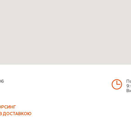
06
По
9:
Ви
ОРСИНГ
 З ДОСТАВКОЮ