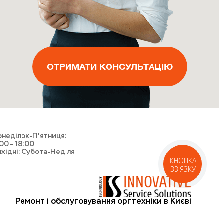
ВИКЛИКАТИ МАЙСТРА
ОТРИМАТИ КОНСУЛЬТАЦІЮ
ОТРИМАТИ КОНСУЛЬТАЦІЮ
ОТРИМАТИ КОНСУЛЬТАЦІЮ
ВИКЛИКАТИ КУР'ЄРА
неділок-П'ятниця:
00 – 18:00
хідні: Субота-Неділя
КНОПКА
ЗВ'ЯЗКУ
Ремонт і обслуговування оргтехніки в Києві