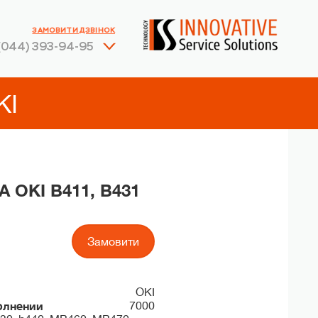
ЗАМОВИТИ ДЗВІНОК
(044) 393-94-95
KI
OKI B411, B431
Замовити
OKI
олнении
7000