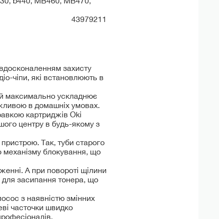
430, b440, MB460, MB470,
43979211
д вдосконаленням захисту
діо-чіпи, які встановлюють в
кий максимально ускладнює
ожливою в домашніх умовах.
правкою картриджів Oki
шого центру в будь-якому з
пристрою. Так, туби старого
о механізму блокування, що
енні. А при повороті щілини
 для засипання тонера, що
лосос з наявністю змінних
еві часточки швидко
професіоналів.