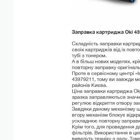
Заправка картриджа Oki
43
Складність заправки картри
своїх картриджів від їх повт
тубі з тонером.
А в більш нових моделях, к
повторну заправку оригінал
Проте в сервісному центрі «
43979211, тому ви завжди мо
районів Києва.
Ціна заправки картриджа Oki
зразка заправляються значно
регулює відкриття отвору з
Завдяки даному механізму щ
вгору механізм блокує відк
ускладнює повторну заправк
Крім того, для проведення д
фільтрів. Використання в ци
виведуть техніку з ладу. То