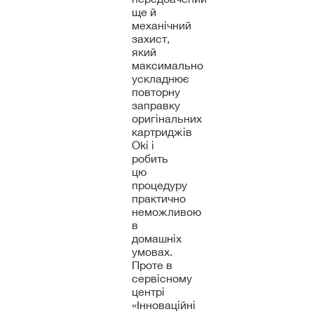
ще й
механічний
захист,
який
максимально
ускладнює
повторну
заправку
оригінальних
картриджів
Oki і
робить
цю
процедуру
практично
неможливою
в
домашніх
умовах.
Проте в
сервісному
центрі
«Інноваційні