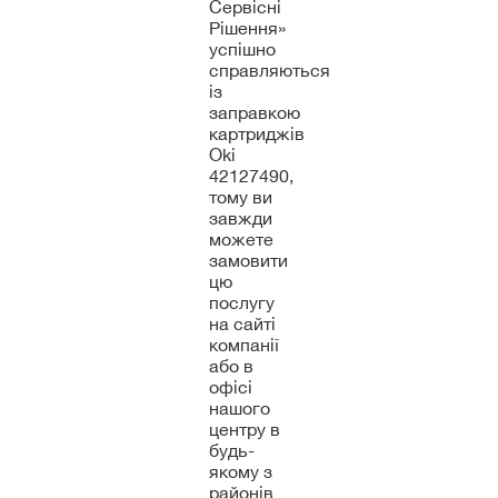
Сервісні
Рішення»
успішно
справляються
із
заправкою
картриджів
Oki
42127490,
тому ви
завжди
можете
замовити
цю
послугу
на сайті
компанії
або в
офісі
нашого
центру в
будь-
якому з
районів