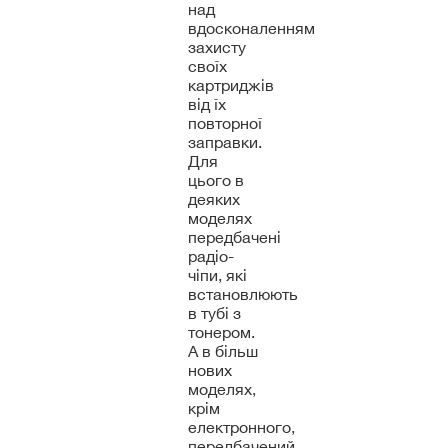
над
вдосконаленням
захисту
своїх
картриджів
від їх
повторної
заправки.
Для
цього в
деяких
моделях
передбачені
радіо-
чіпи, які
встановлюють
в тубі з
тонером.
А в більш
нових
моделях,
крім
електронного,
передбачений