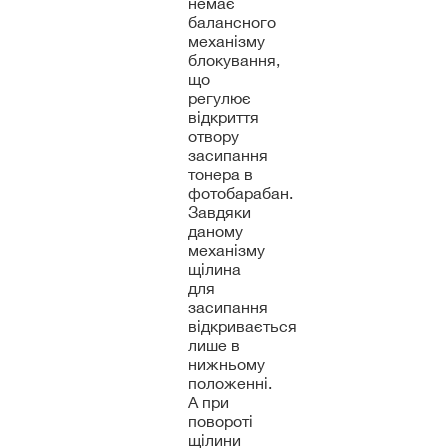
немає
балансного
механізму
блокування,
що
регулює
відкриття
отвору
засипання
тонера в
фотобарабан.
Завдяки
даному
механізму
щілина
для
засипання
відкривається
лише в
нижньому
положенні.
А при
повороті
щілини