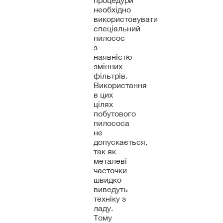
процедури
необхідно
використовувати
спеціальний
пилосос
з
наявністю
змінних
фільтрів.
Використання
в цих
цілях
побутового
пилососа
не
допускається,
так як
металеві
часточки
швидко
виведуть
техніку з
ладу.
Тому