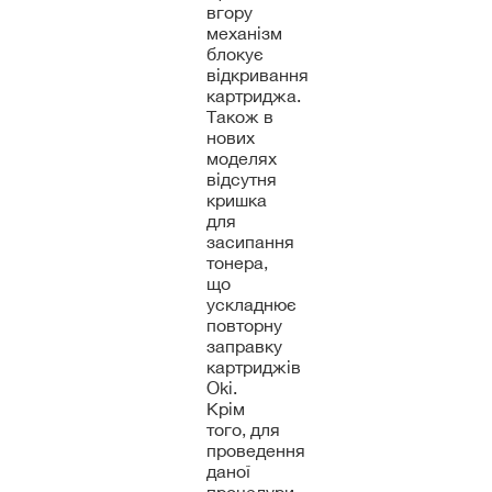
вгору
механізм
блокує
відкривання
картриджа.
Також в
нових
моделях
відсутня
кришка
для
засипання
тонера,
що
ускладнює
повторну
заправку
картриджів
Oki.
Крім
того, для
проведення
даної