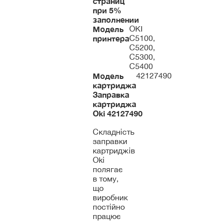
страниц
при 5%
заполнении
Модель
OKI
принтера
C5100,
C5200,
C5300,
C5400
Модель
42127490
картриджа
Заправка
картриджа
Oki
42127490
Складність
заправки
картриджів
Oki
полягає
в тому,
що
виробник
постійно
працює