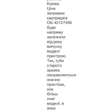
Києва.
Ціна
заправки
картриджа
Oki 42127490
буде
напряму
залежати
від року
випуску
моделі
пристрою.
Так, туби
старого
зразка
заправляються
значно
простіше,
ніж
більш
нові
моделі, в
яких