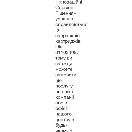
«Інноваційні
Сервісні
Рішення»
успішно
справляються
із
заправкою
картриджів
Oki
01103409,
тому ви
завжди
можете
замовити
цю
послугу
на сайті
компанії
або в
офісі
нашого
центру в
будь-
якому з