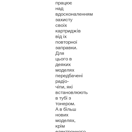
працює
над
вдосконаленням
захисту
своїх
картриджів
від їх
повторної
заправки.
Для
цього в
деяких
моделях
передбачені
радіо-
чіпи, які
встановлюють
в тубі з
тонером.
А в більш
нових
моделях,
крім
електронного,