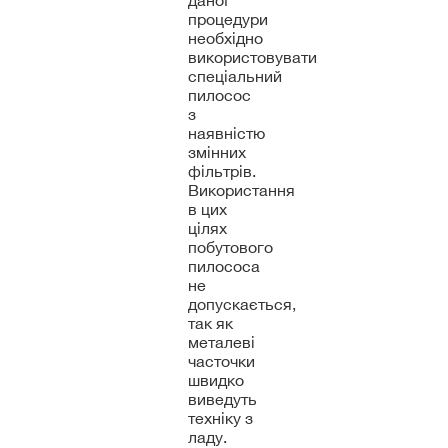
даної
процедури
необхідно
використовувати
спеціальний
пилосос
з
наявністю
змінних
фільтрів.
Використання
в цих
цілях
побутового
пилососа
не
допускається,
так як
металеві
часточки
швидко
виведуть
техніку з
ладу.