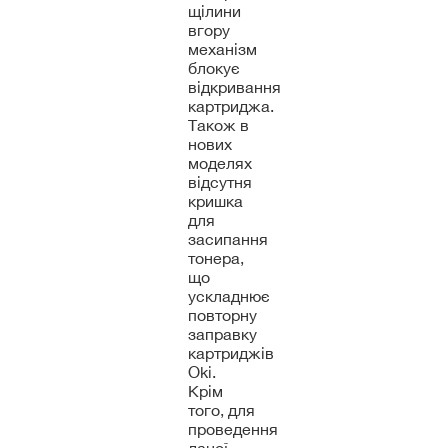
щілини
вгору
механізм
блокує
відкривання
картриджа.
Також в
нових
моделях
відсутня
кришка
для
засипання
тонера,
що
ускладнює
повторну
заправку
картриджів
Oki.
Крім
того, для
проведення