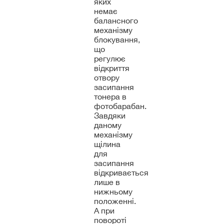
яких
немає
балансного
механізму
блокування,
що
регулює
відкриття
отвору
засипання
тонера в
фотобарабан.
Завдяки
даному
механізму
щілина
для
засипання
відкривається
лише в
нижньому
положенні.
А при
повороті