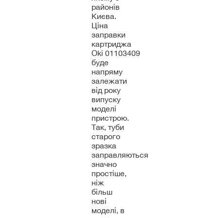
районів
Києва.
Ціна
заправки
картриджа
Oki 01103409
буде
напряму
залежати
від року
випуску
моделі
пристрою.
Так, туби
старого
зразка
заправляються
значно
простіше,
ніж
більш
нові
моделі, в