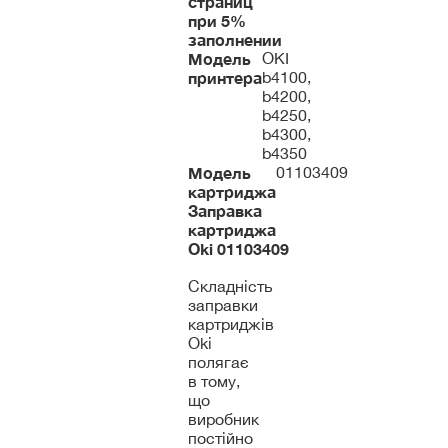
страниц
при 5%
заполнении
Модель
OKI
принтера
b4100,
b4200,
b4250,
b4300,
b4350
Модель
01103409
картриджа
Заправка
картриджа
Oki
01103409
Складність
заправки
картриджів
Oki
полягає
в тому,
що
виробник
постійно