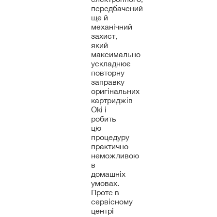
передбачений
ще й
механічний
захист,
який
максимально
ускладнює
повторну
заправку
оригінальних
картриджів
Oki і
робить
цю
процедуру
практично
неможливою
в
домашніх
умовах.
Проте в
сервісному
центрі