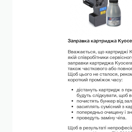
Заправка картриджа Kyoc
Вважається, що картриджі Ky
якій співробітники сервісно
заправки картриджа Kyocera
також часткового або повног
Щоб цього не сталося, реко
короткий проміжок часу:
дістануть картридж з при
будуть слідкувати, щоб 
почистять бункер від за
засиплять сумісний з ка
попередньо очищену і з
проведуть заміну чіпа.
Щоб в результаті непрофесі