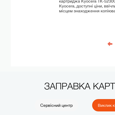
картриджа Kyocera TK-5230C 
Kyocera, доступні ціни, ввіч
місцем знаходження копіюва
ЗАПРАВКА КАР
Сервісний центр
Виклик к