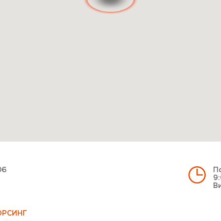
06
По
9:
Ви
ОРСИНГ