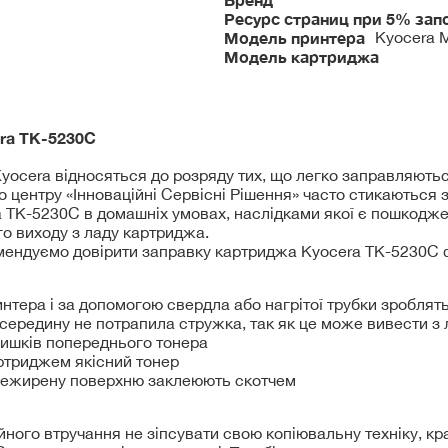
Ресурс страниц при 5% зап
Модель принтера
Kyocera 
Модель картриджа
era
TK-5230C
ocera відносяться до розряду тих, що легко заправляються
го центру «Інноваційні Сервісні Рішення» часто стикаються
 TK-5230C в домашніх умовах, наслідками якої є пошкодже
о виходу з ладу картриджа.
мендуємо довірити заправку картриджа Kyocera TK-5230C ф
нтера і за допомогою свердла або нагрітої трубки зроблять
всередину не потрапила стружка, так як це може вивести з
лишків попереднього тонера
ртриджем якісний тонер
нежирену поверхню заклеюють скотчем
йного втручання не зіпсувати свою копіювальну техніку, к