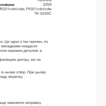
олнении
2200
M5521cdn/cdw, P5021cdn/cdw
TK-5230C
. Це одна з тих причин, по
 з випадками невдалої
ння окремих деталей, а
ахівцям центру, які за
 в ньому отвір. При цьому
 ладу мішалку
раще замовити заправку