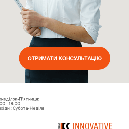
ВИКЛИКАТИ МАЙСТРА
ОТРИМАТИ КОНСУЛЬТАЦІЮ
ОТРИМАТИ КОНСУЛЬТАЦІЮ
ОТРИМАТИ КОНСУЛЬТАЦІЮ
ВИКЛИКАТИ КУР'ЄРА
неділок-П'ятниця:
00 – 18:00
хідні: Субота-Неділя