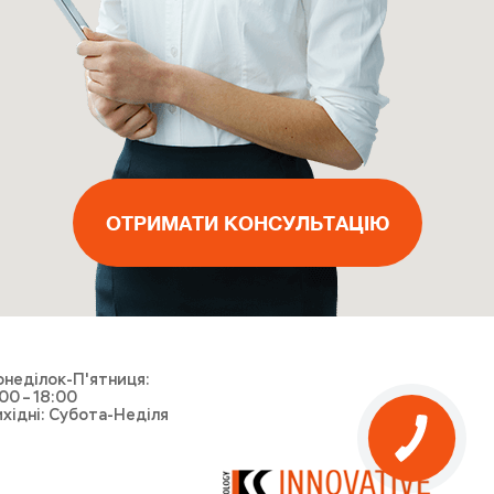
ВИКЛИКАТИ МАЙСТРА
ОТРИМАТИ КОНСУЛЬТАЦІЮ
ОТРИМАТИ КОНСУЛЬТАЦІЮ
ОТРИМАТИ КОНСУЛЬТАЦІЮ
ВИКЛИКАТИ КУР'ЄРА
неділок-П'ятниця:
00 – 18:00
хідні: Субота-Неділя
КНОПКА
ЗВ'ЯЗКУ