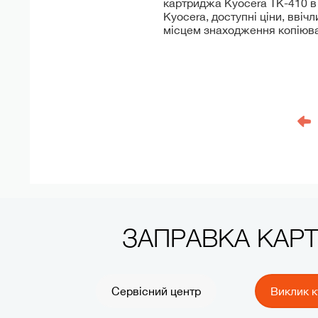
картриджа Kyocera TK-410 в 
Kyocera, доступні ціни, ввіч
місцем знаходження копіюва
ЗАПРАВКА КАР
Сервісний центр
Виклик к