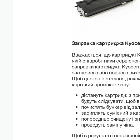
Заправка картриджа Kyoc
Вважається, що картриджі Ky
якій співробітники сервісно
заправки картриджа Kyocera
часткового або повного вихо
Щоб цього не сталося, реко
короткий проміжок часу:
дістануть картридж з при
будуть слідкувати, щоб 
почистять бункер від за
засиплять сумісний з ка
попередньо очищену і з
проведуть заміну чіпа.
Щоб в результаті непрофесі