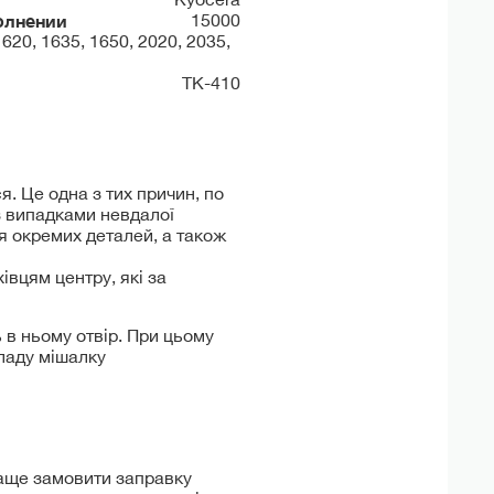
олнении
15000
620, 1635, 1650, 2020, 2035,
TK-410
. Це одна з тих причин, по
 з випадками невдалої
я окремих деталей, а також
вцям центру, які за
 в ньому отвір. При цьому
 ладу мішалку
раще замовити заправку