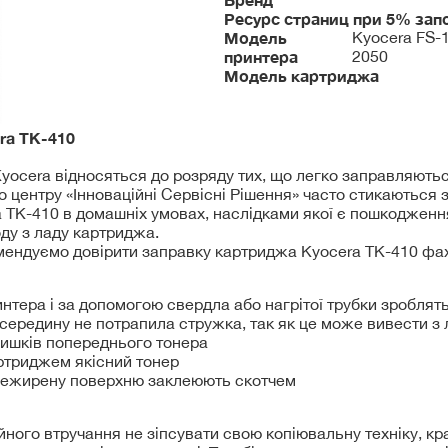
Ресурс страниц при 5% зап
Модель
Kyocera FS-1
принтера
2050
Модель картриджа
era
TK-410
ocera відносяться до розряду тих, що легко заправляються
го центру «Інноваційні Сервісні Рішення» часто стикаються
 TK-410 в домашніх умовах, наслідками якої є пошкодженн
ду з ладу картриджа.
мендуємо довірити заправку картриджа Kyocera TK-410 фахі
нтера і за допомогою свердла або нагрітої трубки зроблять
всередину не потрапила стружка, так як це може вивести з
лишків попереднього тонера
ртриджем якісний тонер
нежирену поверхню заклеюють скотчем
йного втручання не зіпсувати свою копіювальну техніку, к