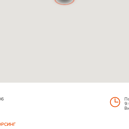
06
По
9:
Ви
ОРСИНГ