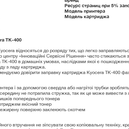
Ресурс страниц при 5% зап
Модель принтера
Модель картриджа
era
TK-400
ocera відносяться до розряду тих, що легко заправляються
го центру «Інноваційні Сервісні Рішення» часто стикаються
 TK-400 в домашніх умовах, наслідками якої є пошкодженн
ду з ладу картриджа.
мендуємо довірити заправку картриджа Kyocera TK-400 фахі
нтера і за допомогою свердла або нагрітої трубки зроблять
всередину не потрапила стружка, так як це може вивести з
лишків попереднього тонера
ртриджем якісний тонер
нежирену поверхню заклеюють скотчем
йного втручання не зіпсувати свою копіювальну техніку, к