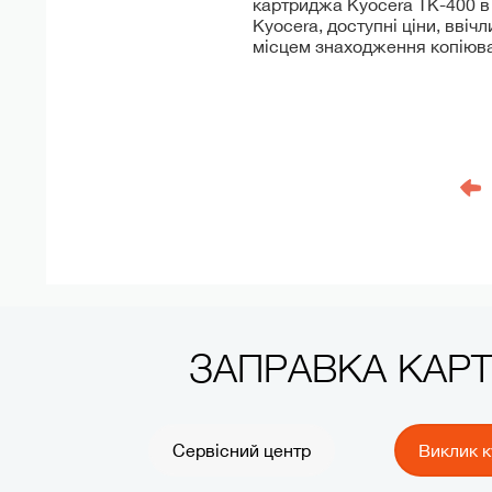
картриджа Kyocera TK-400 в 
Kyocera, доступні ціни, ввіч
місцем знаходження копіюва
ЗАПРАВКА КАР
Сервісний центр
Виклик к