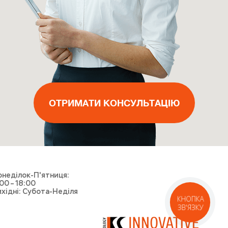
ВИКЛИКАТИ МАЙСТРА
ОТРИМАТИ КОНСУЛЬТАЦІЮ
ОТРИМАТИ КОНСУЛЬТАЦІЮ
ОТРИМАТИ КОНСУЛЬТАЦІЮ
ВИКЛИКАТИ КУР'ЄРА
неділок-П'ятниця:
00 – 18:00
хідні: Субота-Неділя
КНОПКА
ЗВ'ЯЗКУ