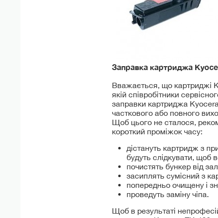
Заправка картриджа Kyoc
Вважається, що картриджі Ky
якій співробітники сервісно
заправки картриджа Kyocera
часткового або повного вихо
Щоб цього не сталося, реко
короткий проміжок часу:
дістануть картридж з при
будуть слідкувати, щоб 
почистять бункер від за
засиплять сумісний з ка
попередньо очищену і з
проведуть заміну чіпа.
Щоб в результаті непрофесі