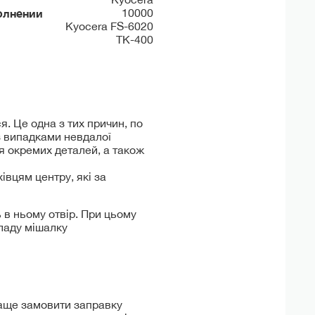
олнении
10000
Kyocera FS-6020
TK-400
. Це одна з тих причин, по
 з випадками невдалої
я окремих деталей, а також
вцям центру, які за
 в ньому отвір. При цьому
 ладу мішалку
раще замовити заправку