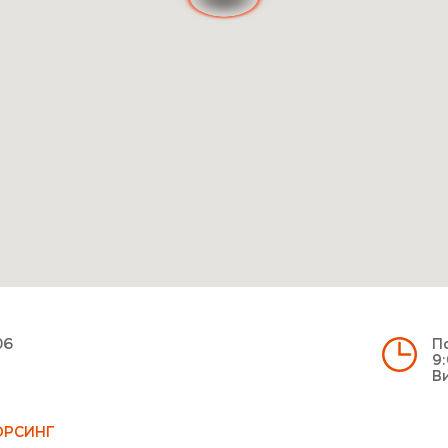
06
По
9:
Ви
ОРСИНГ