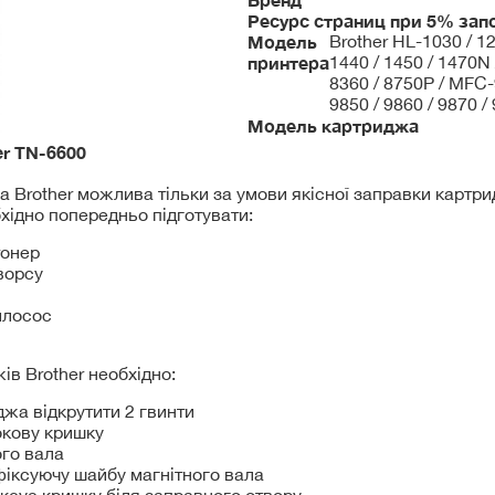
Ресурс страниц при 5% зап
Модель
Brother HL-1030 / 12
принтера
1440 / 1450 / 1470N
8360 / 8750P / MFC-9
9850 / 9860 / 9870 /
Модель картриджа
er
TN-6600
 Brother можлива тільки за умови якісної заправки картрид
хідно попередньо підготувати:
тонер
ворсу
илосос
ів Brother необхідно:
джа відкрутити 2 гвинти
бокову кришку
ого вала
 фіксуючу шайбу магнітного вала