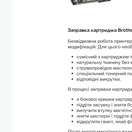
Заправка картриджа Broth
Безвідмовна робота принтера
модифікацій. Для цього необ
сумісний з картриджем 
натуральну тканину без 
струмопровідне мастило
спеціальний тонерний п
відповідні викрутки.
В процесі заправки картридж
з бокової кришки картри
піддіти засувку і зняти 
вилучити втулку магнітн
зняти шестерні і піддіти
відкрутити гвинт, який ф
Після зняття магнітного вал