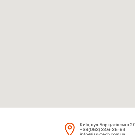
Київ, вул. Борщагівська 2
+38(063) 346-36-69
info@iss-tech.com.ua