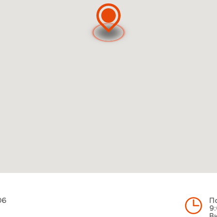
06
По
9:
Ви