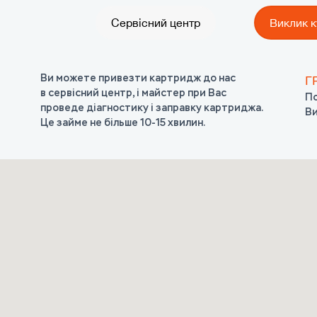
Сервісний центр
Виклик к
Ви можете привезти картридж до нас
Г
ЯК?
ЯК?
ЯК?
ЯК?
в сервісний центр, і майстер при Вас
По
Ви можете замовити кур’єра в офіс чи додому,
Ви можете викликати майстра в офіс чи додому
Ви можете принести картридж в один з наших
Ви можете переслати нам картридж Новою Поштою,
проведе діагностику і заправку картриджа.
Ви
який забере порожній і привезе
і він заправить картридж на місці.
пунктів прийому картриджів.
або через Поштомати Приват Банку
Це займе не більше 10-15 хвилин.
заправлений картридж.