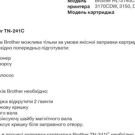
Модель
Brother HL-3140
принтера
3170CDW, 3150,
Модель картриджа
er
TN-241C
 Brother можлива тільки за умови якісної заправки картрид
хідно попередньо підготувати:
тонер
ворсу
илосос
ів Brother необхідно:
джа відкрутити 2 гвинти
бокову кришку
ого вала
 фіксуючу шайбу магнітного вала
іксує кришку біля заправного отвору.
а в процесі заправки картриджа Brother TN-241C необхідно 