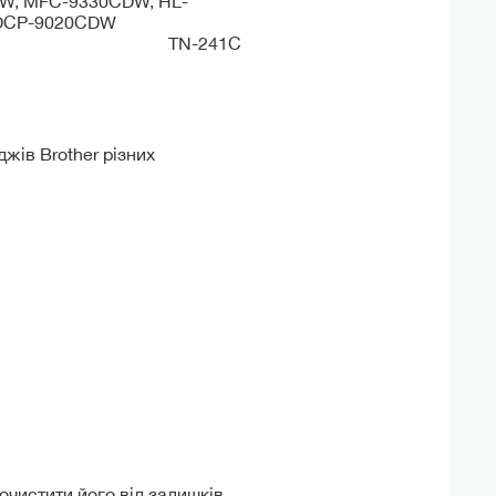
CW, MFC-9330CDW, HL-
 DCP-9020CDW
TN-241C
жів Brother різних
очистити його від залишків