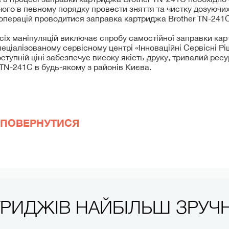
чого в певному порядку провести зняття та чистку дозуючих 
 операцій проводитися заправка картриджа Brother TN-241C
іх маніпуляцій виключає спробу самостійної заправки кар
еціалізованому сервісному центрі «Інноваційні Сервісні Рі
ступній ціні забезпечує високу якість друку, тривалий ресу
TN-241C в будь-якому з районів Києва.
ПОВЕРНУТИСЯ
ТРИДЖІВ НАЙБІЛЬШ ЗРУ